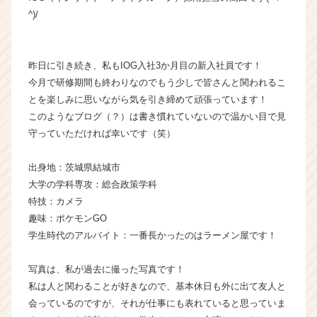
ン
^)/
チ
ャ
ー・
昨日に引き続き、私もIOG入社3か月目の新入社員です！
成
今月で研修期間も終わりなのでもう少しで皆さんと関われるこ
長
とを楽しみに思いながら気を引き締めて頑張っています！
企
このようなブログ（？）は書き慣れていないので温かい目で見
業
か
守っていただければ幸いです（笑）
ら
ス
出身地：茨城県結城市
カ
大学の学科専攻：総合政策学科
ウ
特技：カメラ
ト
趣味：ポケモンGO
が
学生時代のアルバイト：一番長かったのはラーメン屋です！
届
く
就
写真は、私が過去に撮った写真です！
活
私は人と関わることが好きなので、基本休日も外に出て友人と
サ
会っているのですが、それが仕事にも表れていると思っていま
イ