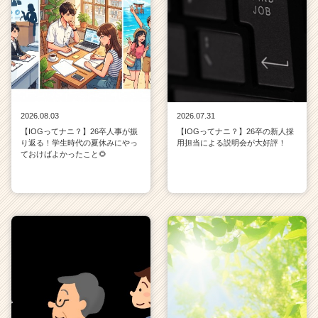
2026.08.03
2026.07.31
【IOGってナニ？】26卒人事が振
【IOGってナニ？】26卒の新人採
り返る！学生時代の夏休みにやっ
用担当による説明会が大好評！
ておけばよかったこと🌻