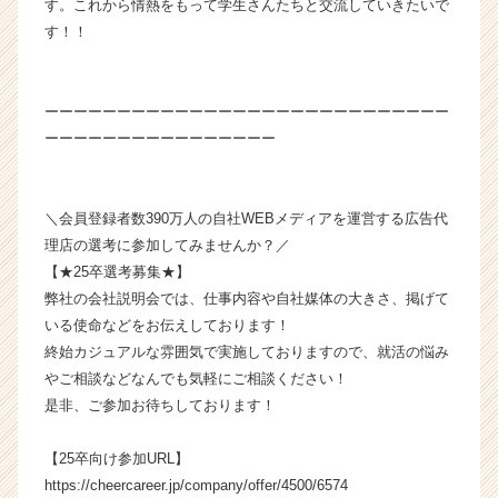
す。これから情熱をもって学生さんたちと交流していきたいで
ト
す！！
チ
ア
キ
ャ
ーーーーーーーーーーーーーーーーーーーーーーーーーーーー
リ
ーーーーーーーーーーーーーーーー
ア
（C
h
＼会員登録者数390万人の自社WEBメディアを運営する広告代
e
理店の選考に参加してみませんか？／
e
r
【★25卒選考募集★】
C
弊社の会社説明会では、仕事内容や自社媒体の大きさ、掲げて
a
いる使命などをお伝えしております！
r
終始カジュアルな雰囲気で実施しておりますので、就活の悩み
e
やご相談などなんでも気軽にご相談ください！
e
是非、ご参加お待ちしております！
r）
【25卒向け参加URL】
https://cheercareer.jp/company/offer/4500/6574