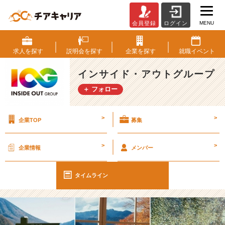
MENU
会員登録
ログイン
【I
O
G
求人を
探す
説明会を
探す
企業を
探す
就職
イベント
っ
て
インサイド・アウトグループ
ナ
＋ フォロー
ニ？】
2
4
>
>
企業TOP
募集
卒
新
入
>
>
企業情報
メンバー
社
員
の
タイムライン
自
己
紹
介！！