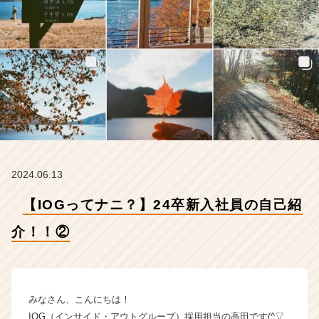
②
【イ
ン
サ
イ
ド・
ア
ウ
ト
グ
ル
ー
2024.06.13
プ
の
【IOGってナニ？】24卒新入社員の自己紹
タ
イ
介！！②
ム
ラ
イ
ン】
みなさん、こんにちは！
|
IOG（インサイド・アウトグループ）採用担当の高田です(^▽
ベ