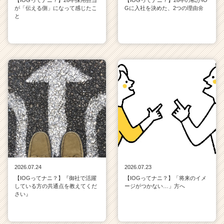
【IOGってナニ？】26卒採用担当
【IOGってナニ？】26卒の私がIO
が「伝える側」になって感じたこ
Gに入社を決めた、2つの理由🌼
と
2026.07.24
2026.07.23
【IOGってナニ？】『御社で活躍
【IOGってナニ？】「将来のイメ
している方の共通点を教えてくだ
ージがつかない…」方へ
さい』