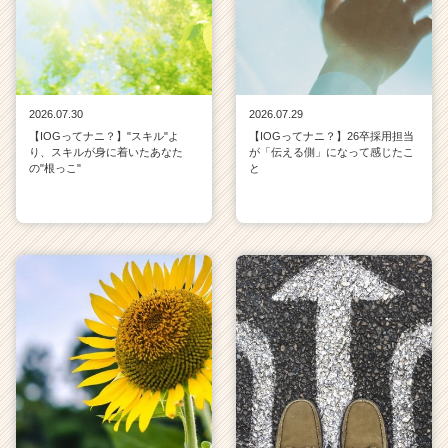
2026.07.30
2026.07.29
【IOGってナニ？】"スキル"よ
【IOGってナニ？】26卒採用担当
り、スキルが身に着いたあなた
が「伝える側」になって感じたこ
の"根っこ"
と