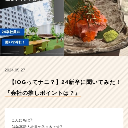
の
推
し
ポ
イ
ン
ト
は？』
【イ
ン
サ
イ
2024.05.27
ド・
ア
【IOGってナニ？】24新卒に聞いてみた！
ウ
ト
『会社の推しポイントは？』
グ
ル
ー
プ
こんにちは?‍↕️
の
24年卒新入社員の佐々木です?
タ