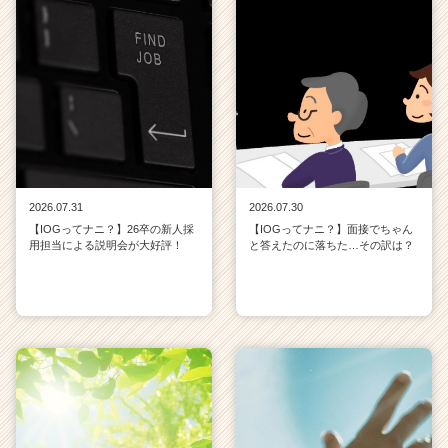
2026.07.31
2026.07.30
【IOGってナニ？】26卒の新人採
【IOGってナニ？】面接でちゃん
用担当による説明会が大好評！
と答えたのに落ちた…その訳は？