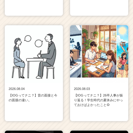
2026.08.04
2026.08.03
【IOGってナニ？】昔の面接と今
【IOGってナニ？】26卒人事が振
の面接の違い。
り返る！学生時代の夏休みにやっ
ておけばよかったこと🌻