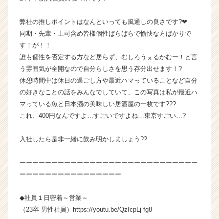
イ
ム
弊社の推しポイントはなんといっても風通しの良さです?️❤︎
ラ
同期・先輩・上司含め皆様個性ばらばらで愉快な方ばかりで
イ
す！が！！
ン】
誰も個性を否定する方など居らず、むしろうぇるかむー！と言
|
う雰囲気が全開なので自分らしさを思う存分出せます！?
ベ
休憩時間中は休日の過ごし方や最近ハマっていることなど自分
ン
チ
の好きなことの話をみんなでしていて、この写真は私が最近ハ
ャ
マっている魚と日本酒の美味しい居酒屋の一枚です???
ー・
これ、400円なんですよ…すごいですよね…東京すごい…?
成
長
入社したら是非一緒に飲み明かしましょう??
企
業
ーーーーーーーーーーーーーーーーーーーーーーーーーーーー
か
ら
ーーーーーーーーーーーーーーーー
ス
カ
◆社員１日密着～営業～
ウ
（23卒 男性社員）⁡https://youtu.be/QzIcpLj-fg8
ト