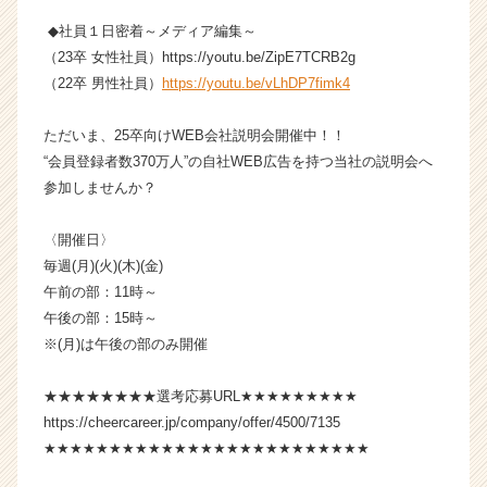
が
◆社員１日密着～メディア編集～
届
（23卒 女性社員）https://youtu.be/ZipE7TCRB2g
く
就
（22卒 男性社員）
https://youtu.be/vLhDP7fimk4
活
サ
ただいま、25卒向けWEB会社説明会開催中！！
イ
“会員登録者数370万人”の自社WEB広告を持つ当社の説明会へ
ト
参加しませんか？
チ
ア
〈開催日〉
キ
ャ
毎週(月)(火)(木)(金)
リ
午前の部：11時～
ア
午後の部：15時～
（C
※(月)は午後の部のみ開催
h
e
★★★★★★★★選考応募URL★★★★★★★★★
e
https://cheercareer.jp/company/offer/4500/7135
r
C
★★★★★★★★★★★★★★★★★★★★★★★★★
a