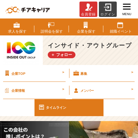
MENU
会員登録
ログイン
【I
O
G
求人を
探す
説明会を
探す
企業を
探す
就職
イベント
っ
て
インサイド・アウトグループ
ナ
＋ フォロー
ニ？】
2
4
>
>
企業TOP
募集
新
卒
に
>
>
企業情報
メンバー
聞
い
て
タイムライン
み
た！
『会
社