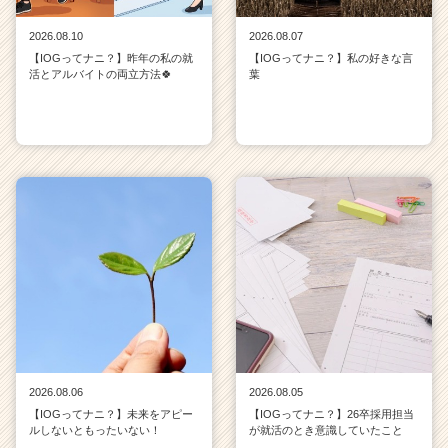
2026.08.10
2026.08.07
【IOGってナニ？】昨年の私の就
【IOGってナニ？】私の好きな言
活とアルバイトの両立方法🍀
葉
2026.08.06
2026.08.05
【IOGってナニ？】未来をアピー
【IOGってナニ？】26卒採用担当
ルしないともったいない！
が就活のとき意識していたこと