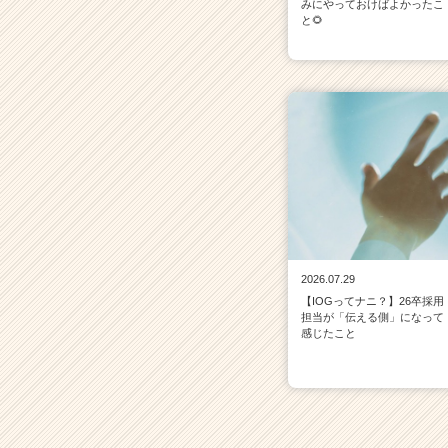
みにやっておけばよかったこ
と🌻
2026.07.29
【IOGってナニ？】26卒採用
担当が「伝える側」になって
感じたこと