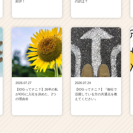
好評！
の訳は？
2026.07.27
2026.07.24
【IOGってナニ？】26卒の私
【IOGってナニ？】『御社で
がIOGに入社を決めた、2つ
活躍している方の共通点を教
の理由🌼
えてください』