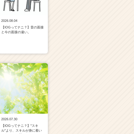
2026.08.04
【IOGってナニ？】昔の面接
と今の面接の違い。
2026.07.30
【IOGってナニ？】"スキ
ル"より、スキルが身に着い