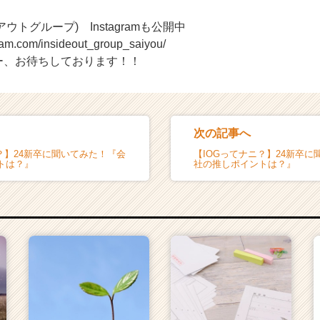
アウトグループ) Instagramも公開中
gram.com/insideout_group_saiyou/
ー、お待ちしております！！
次の記事へ
？】24新卒に聞いてみた！『会
【IOGってナニ？】24新卒
トは？』
社の推しポイントは？』