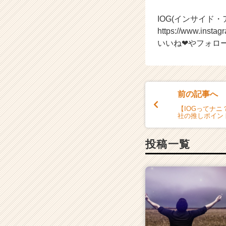
a
r
IOG(インサイド・
e
https://www.insta
e
いいね❤やフォロ
r）
前の記事へ
【IOGってナニ
社の推しポイン
投稿一覧