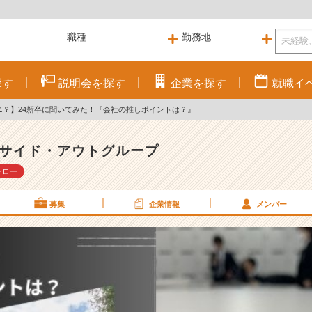
探す
説明会を
探す
企業を
探す
就職
イ
ナニ？】24新卒に聞いてみた！『会社の推しポイントは？』
サイド・アウトグループ
ォロー
募集
企業情報
メンバー