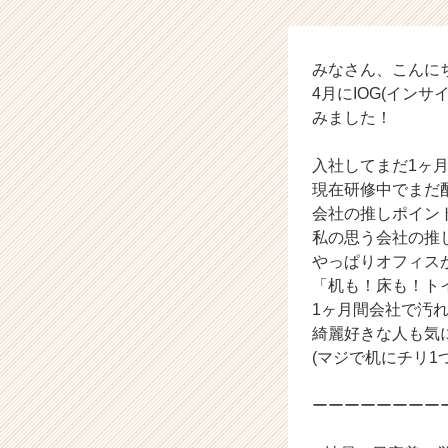
の
タ
イ
ム
みなさん、こんにちは
ラ
4月にIOG(イン
イ
みました！
ン】
|
入社してまだ1ヶ
ベ
現在研修中でまだ
ン
会社の推しポイン
チ
ャ
私の思う会社の推
ー・
やっぱりオフィス
成
「机も！床も！ト
長
1ヶ月間会社で汚
企
綺麗好きな人も気
業
(マジで机にチリ1
か
ら
ス
ーーーーーーーー
カ
ウ