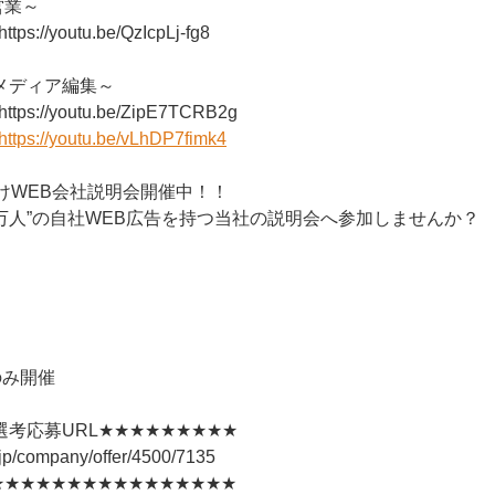
営業～
://youtu.be/QzIcpLj-fg8
メディア編集～
s://youtu.be/ZipE7TCRB2g
https://youtu.be/vLhDP7fimk4
けWEB会社説明会開催中！！
0万人”の自社WEB広告を持つ当社の説明会へ参加しませんか？
)
のみ開催
考応募URL★★★★★★★★★
r.jp/company/offer/4500/7135
★★★★★★★★★★★★★★★★