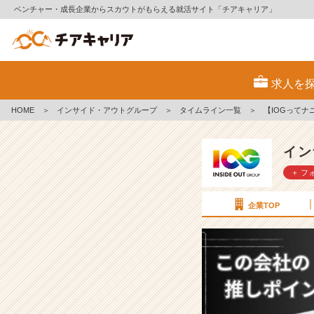
ベンチャー・成長企業からスカウトがもらえる就活サイト「チアキャリア」
【I
O
求人を
G
っ
HOME
＞
インサイド・アウトグループ
＞
タイムライン一覧
＞
【IOGって
て
ナ
ニ？】
イン
2
＋ フ
4
新
卒
企業TOP
に
聞
い
て
み
た！
『会