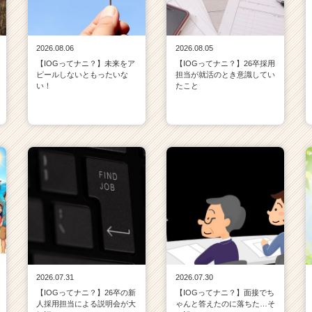
2026.08.06
2026.08.05
【IOGってナニ？】未来をア
【IOGってナニ？】26卒採用
ピールしないともったいな
担当が就活のとき意識してい
い！
たこと
2026.07.31
2026.07.30
【IOGってナニ？】26卒の新
【IOGってナニ？】面接でち
人採用担当による説明会が大
ゃんと答えたのに落ちた…そ