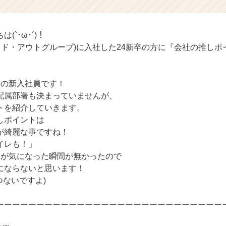
(`･ω･´)！
サイド・アウトグループ)に入社した24新卒の方に『会社の推し
月の新入社員です！
配属部署も決まっていませんが、
トを紹介していきます。
しポイントは
が綺麗な事ですね！
イレも！」
れが気になった瞬間が無かったので
にならないと思います！
つないですよ)
ーーーーーーーーーーーーーーーーーーーーーーーーーーーー