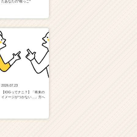
たあなたの"根っこ"
2026.07.23
【IOGってナニ？】「将来の
イメージがつかない…」方へ