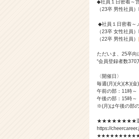
◆社員１日密着～
ト
（23卒 男性社員）⁡https
が
届
◆社員１日密着～
く
（23卒 女性社員）http
就
活
（22卒 男性社員）
サ
イ
ただいま、25卒向
ト
“会員登録者数37
チ
ア
〈開催日〉
キ
毎週(月)(火)(木)(金
ャ
リ
午前の部：11時～
ア
午後の部：15時～
（C
※(月)は午後の部
h
e
★★★★★★★★選
e
https://cheercaree
r
★★★★★★★★★
C