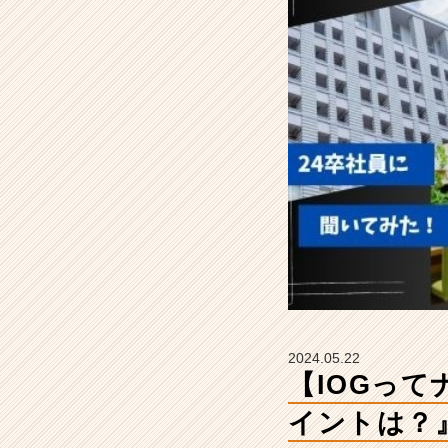
社
の
推
し
ポ
イ
ン
ト
は？』
【イ
ン
サ
イ
ド・
ア
ウ
ト
2024.05.22
グ
【IOGっ
ル
ー
イントは？
プ