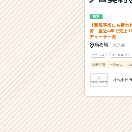
用/
求
人
新卒
一
【新規事業にも携わ
覧
資！直近4年で売上3
-
デューサー職
本
勤務地：
東京都
田
圭
セールス
コンサルタン
佑
氏
学歴不問
土日休み
未
出
資！
株式会社Piec
プ
ロ
人
材
で
企
業
課