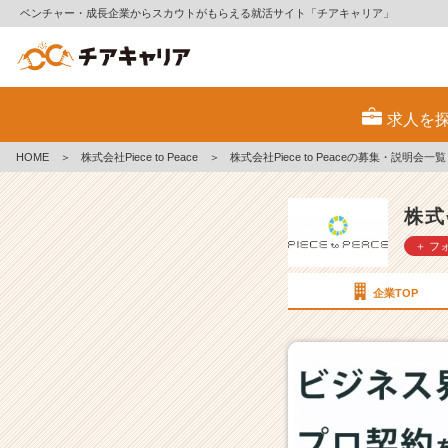
ベンチャー・成長企業からスカウトがもらえる就活サイト「チアキャリア」
株
式
求人を
会
社
HOME
＞
株式会社Piece to Peace
＞
株式会社Piece to Peaceの募集・説明会一覧
P
i
e
株式会
c
＋ フ
e
t
o
企業TOP
P
e
a
c
e
の
採