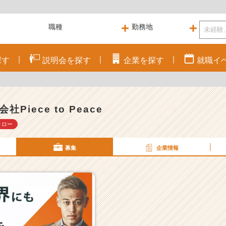
探す
説明会を
探す
企業を
探す
就職
イ
社Piece to Peace
ォロー
募集
企業情報