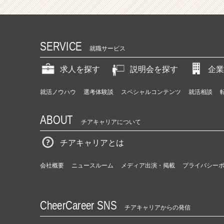
題
を
解
決/
SERVICE
社
就職サービス
会
を
求人を探す
説明会を探す
企業
変
え
就活ノウハウ
選考体験談
スペシャルコンテンツ
就活相談
な
が
ABOUT
ら、
チアキャリアについて
自
分
チアキャリアとは
の
市
会社概要
ニュースルーム
メディア出演・掲載
プライバシー
場
価
値
も
CheerCareer SNS
チアキャリアからの発信
高
め