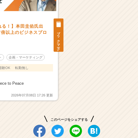
れる！】本田圭佑氏出
ブックマーク
7倍以上のビジネスプロ
ト
企画・マーケティング
経験OK
転勤無し
e to Peace
2026年07月08日 17:26 更新
このページをシェアする