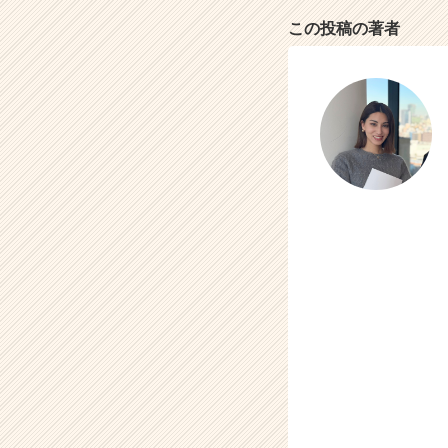
r
この投稿の著者
C
a
r
e
e
r）