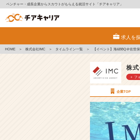
ベンチャー・成長企業からスカウトがもらえる就活サイト「チアキャリア」
【イ
ベ
求人を
ン
ト】
HOME
＞
株式会社IMC
＞
タイムライン一覧
＞
【イベント】海&BBQ＠佐世保
海
&
B
株式
B
＋ フ
Q
＠
佐
企業TOP
世
保
【株
式
会
社
I