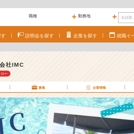
探す
説明会を
探す
企業を
探す
就職
イ
会社IMC
ォロー
募集
企業情報