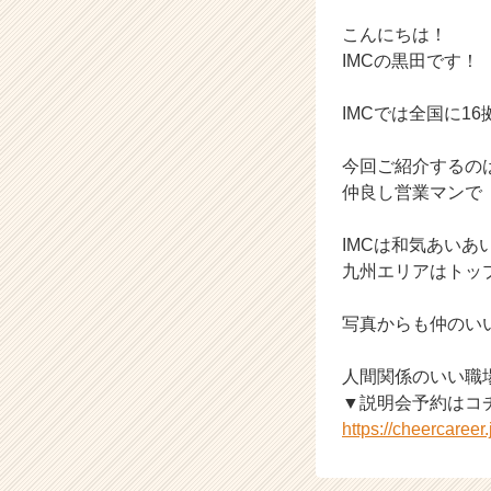
ス
カ
こんにちは！
ウ
IMCの黒田です！
ト
が
IMCでは全国に
届
く
今回ご紹介するの
就
活
仲良し営業マンで
サ
イ
IMCは和気あい
ト
九州エリアはトッ
チ
ア
写真からも仲のい
キ
ャ
リ
人間関係のいい職
ア
▼説明会予約はコ
（C
https://cheercaree
h
e
e