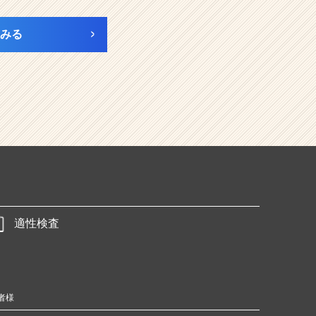
みる
適性検査
者様