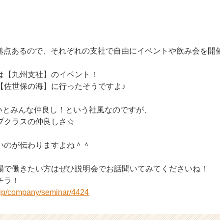
16拠点あるので、それぞれの支社で自由にイベントや飲み会を開
は【九州支社】のイベント！
【佐世保の海】に行ったそうですよ♪
あいとみんな仲良し！という社風なのですが、
プクラスの仲良しさ☆
いのが伝わりますよね＾＾
場で働きたい方はぜひ説明会でお話聞いてみてくださいね！
チラ！
r.jp/company/seminar/4424