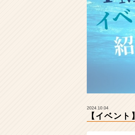
M
C
の
タ
イ
ム
ラ
イ
ン】
|
ベ
ン
チ
ャ
ー・
成
長
2024.10.04
企
【イベント
業
か
ら