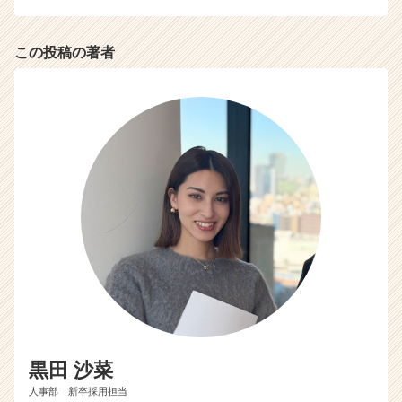
ア
（C
h
この投稿の著者
e
e
r
C
a
r
e
e
r）
黒田 沙菜
人事部 新卒採用担当