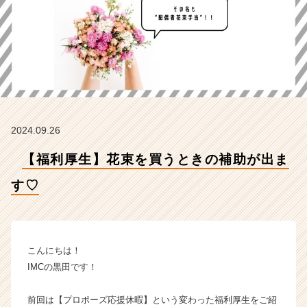
【株
式
会
社
I
M
C
の
タ
2024.09.26
イ
ム
【福利厚生】花束を買うときの補助が出ま
ラ
イ
す♡
ン】
|
ベ
ン
チ
こんにちは！
ャ
IMCの黒田です！
ー・
成
前回は【プロポーズ応援休暇】という変わった福利厚生をご紹
長