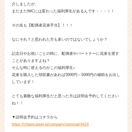
介しましたが、
企
まだまだIMCには変わった福利厚生があるんです・・・！！
業
か
ら
その名も【配偶者花束手当】！！！
ス
カ
なにそれ？と思われた方も多いのではないでしょうか？
ウ
ト
記念日やお祝いごとの時に、配偶者やパートナーに花束を渡す
が
ことがありますよね？
届
く
そんな時に使えるのがこの福利厚生♪
就
花束を購入した領収書があれば3000円～5000円の補助をお出し
活
しています！
サ
イ
とても素敵な福利厚生だと思った方は説明会予約してください
ト
ね！！
チ
ア
キ
▼説明会予約はコチラから
ャ
https://cheercareer.jp/company/seminar/4424
リ