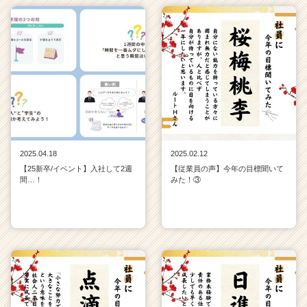
2025.04.18
2025.02.12
【25新卒/イベント】入社して2週
【従業員の声】今年の目標聞いて
間…！
みた！③