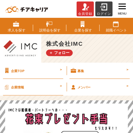
MENU
会員登録
ログイン
【福
利
厚
求人を
探す
説明会を
探す
企業を
探す
就職
イベント
生】
花
株式会社IMC
束
＋ フォロー
を
買
う
>
>
企業TOP
募集
と
き
の
>
>
企業情報
メンバー
補
助
が
出
ま
す
♡