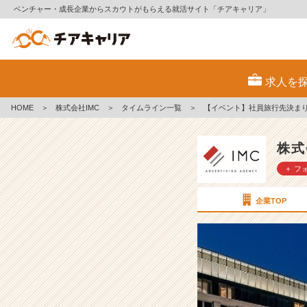
ベンチャー・成長企業からスカウトがもらえる就活サイト「チアキャリア」
【イ
ベ
求人を
ン
ト】
HOME
＞
株式会社IMC
＞
タイムライン一覧
＞
【イベント】社員旅行先決ま
社
員
旅
株式
行
＋ フ
先
決
ま
企業TOP
り
ま
し
た！
【株
式
会