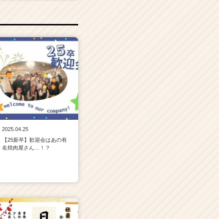
2025.04.25
【25新卒】歓迎会はあの有
名焼肉屋さん…！？