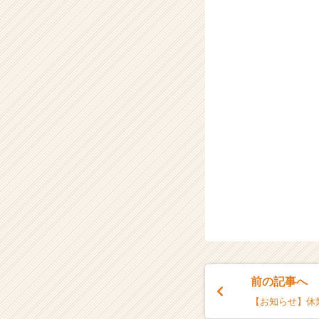
e
e
r
C
a
r
e
e
r）
前の記事へ
【お知らせ】休