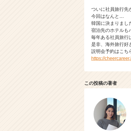
か
ら
ついに社員旅行先
ス
今回はなんと…
カ
韓国に決まりまし
ウ
宿泊先のホテルも
ト
毎年ある社員旅行
が
是非、海外旅行好き
届
く
説明会予約はこち
就
https://cheercaree
活
サ
イ
ト
この投稿の著者
チ
ア
キ
ャ
リ
ア
（C
h