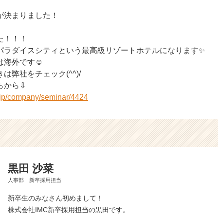
が決まりました！
た！！！
パラダイスシティという最高級リゾートホテルになります✨
は海外です☺
は弊社をチェック(^^)/
らから⇩
r.jp/company/seminar/4424
黒田 沙菜
人事部 新卒採用担当
新卒生のみなさん初めまして！
株式会社IMC新卒採用担当の黒田です。