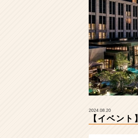
社
I
M
C
の
タ
イ
ム
ラ
イ
ン】
|
ベ
ン
チ
ャ
ー・
2024.08.20
成
【イベント
長
企
業