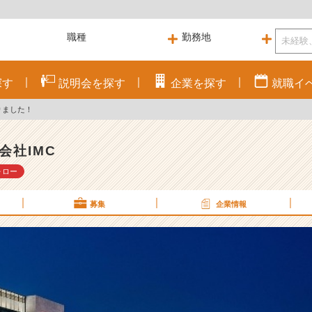
探す
説明会を
探す
企業を
探す
就職
イ
りました！
会社IMC
ォロー
募集
企業情報