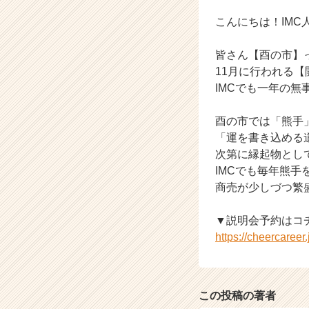
ス
カ
こんにちは！IMC
ウ
ト
皆さん【酉の市】
が
11月に行われる
届
IMCでも一年の
く
就
活
酉の市では「熊手
サ
「運を書き込める
イ
次第に縁起物とし
ト
IMCでも毎年熊
チ
商売が少しづつ繁
ア
キ
▼説明会予約はコ
ャ
リ
https://cheercaree
ア
（C
h
e
この投稿の著者
e