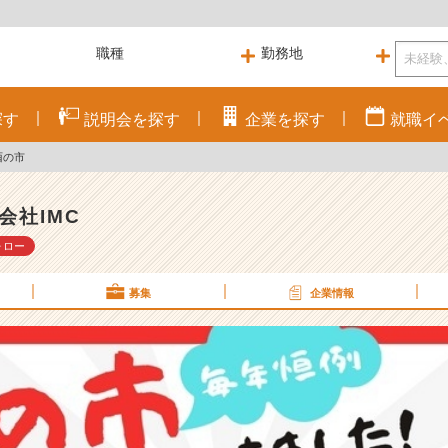
探す
説明会を
探す
企業を
探す
就職
イ
酉の市
会社IMC
ォロー
募集
企業情報