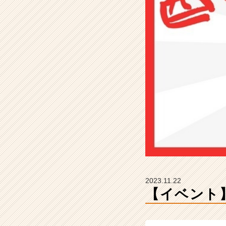
M
C
の
タ
イ
ム
ラ
イ
ン】
|
ベ
ン
チ
ャ
ー・
成
長
2023.11.22
企
【イベント
業
か
ら