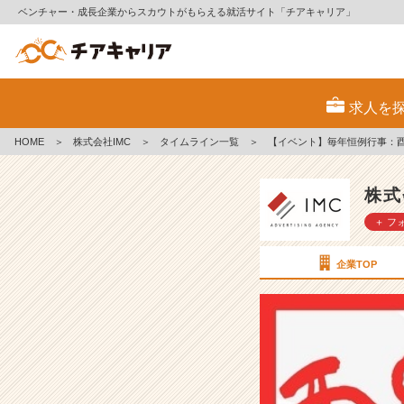
ベンチャー・成長企業からスカウトがもらえる就活サイト「チアキャリア」
【イ
ベ
求人を
ン
ト】
HOME
＞
株式会社IMC
＞
タイムライン一覧
＞
【イベント】毎年恒例行事：
毎
年
恒
株式
例
＋ フ
行
事：
酉
企業TOP
の
市
【株
式
会
社
I