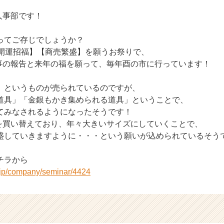
人事部です！
ってご存じでしょうか？
【開運招福】【商売繁盛】を願うお祭りで、
無事の報告と来年の福を願って、毎年酉の市に行っています！
」というものが売られているのですが、
道具」「金銀もかき集められる道具」ということで、
てみなされるようになったそうです！
手を買い替えており、年々大きいサイズにしていくことで、
盛していきますように・・・という願いが込められているそう
チラから
r.jp/company/seminar/4424