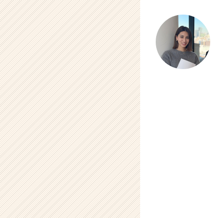
r
C
a
r
e
e
r）