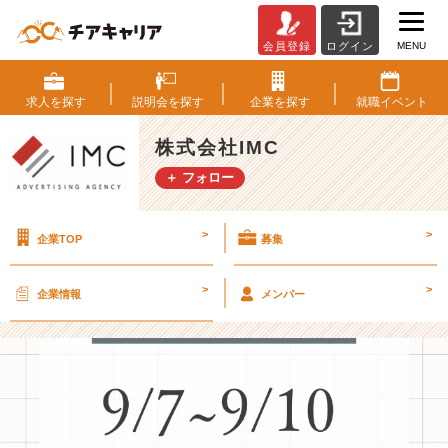
MENU
会員登録
ログイン
【お
知
ら
求人を
探す
説明会を
探す
企業を
探す
就職
イベント
せ】
休
株式会社IMC
業
＋ フォロー
の
お
知
>
>
企業TOP
募集
ら
せ
【株
>
>
企業情報
メンバー
式
会
社
I
M
C
の