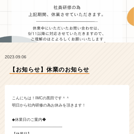
タ
イ
ム
ラ
イ
ン】
|
ベ
ン
2023.09.06
チ
ャ
【お知らせ】休業のお知らせ
ー・
成
長
企
業
こんにちは！IMCの黒田です＾＾
か
明日から社内研修の為お休みを頂きます！
ら
ス
◆休業日のご案内◆
カ
------------------------------------------
ウ
ト
【休業日】