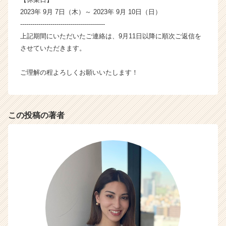
が
2023年 9月 7日（木）～ 2023年 9月 10日（日）
届
------------------------------------------
く
上記期間にいただいたご連絡は、9月11日以降に順次ご返信を
就
させていただきます。
活
サ
ご理解の程よろしくお願いいたします！
イ
ト
チ
ア
この投稿の著者
キ
ャ
リ
ア
（C
h
e
e
r
C
a