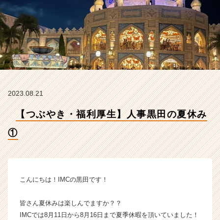
会
社
I
M
C
の
タ
イ
ム
2023.08.21
ラ
イ
【つぶやき・福利厚生】人事黒田の夏休み
ン】
|
①
ベ
ン
チ
ャ
ー・
こんにちは！IMCの黒田です！
成
長
皆さん夏休みは楽しんでますか？？
企
IMCでは8月11日から8月16日まで夏季休暇を頂いていました！
業