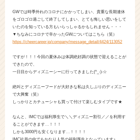
か
GWでは時季外れのコロナにかかってしまい、貴重な長期連休
ら
ス
をゴロゴロ過ごして終了してしまい、とても悔しい思いをして
カ
いたのを知っている方もいらっしゃるかもしれません・・・
ウ
▼ちなみにコロナで辛かったGWについてはこちら（笑）
ト
https://cheercareer.jp/company/message_detail/4424/113052
が
届
ですが！！！今回の夏休みは体調絶好調の状態で迎えることが
く
できたので、
就
活
一日目からディズニーシーに行ってきました(^_-)-☆
サ
イ
絶叫とディズニーフードが大好きな私は久しぶりのディズニー
ト
で大興奮（笑）
チ
しっかりとカチューシャも買って付けて楽しむタイプです★
ア
キ
なんと、IMCでは福利厚生で＼＼ディズニー割引／／を利用す
ャ
リ
ることができます…！！！
ア
しかも3000円も安くなります…！！！！
（C
IMC社員の中でもかなり人気の福利厚生となっています♪