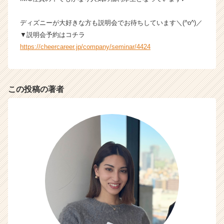
h
e
ディズニーが大好きな方も説明会でお待ちしています＼(^o^)／
e
▼説明会予約はコチラ
r
https://cheercareer.jp/company/seminar/4424
C
a
r
e
この投稿の著者
e
r）