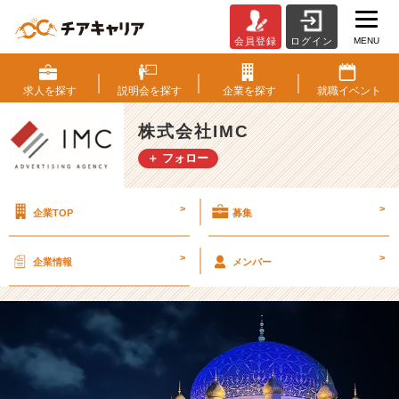
MENU
会員登録
ログイン
【つ
ぶ
や
求人を
探す
説明会を
探す
企業を
探す
就職
イベント
き・
福
株式会社IMC
利
＋ フォロー
厚
生】
人
>
>
企業TOP
募集
事
黒
田
>
>
企業情報
メンバー
の
夏
休
み
①
【株
式