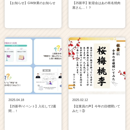
【お知らせ】GW休業のお知らせ
【25新卒】歓迎会はあの有名焼肉
屋さん…！？
2025.04.18
2025.02.12
【25新卒/イベント】入社して2週
【従業員の声】今年の目標聞いて
間…！
みた！③