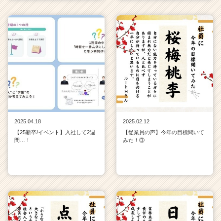
2025.04.18
2025.02.12
【25新卒/イベント】入社して2週
【従業員の声】今年の目標聞いて
間…！
みた！③