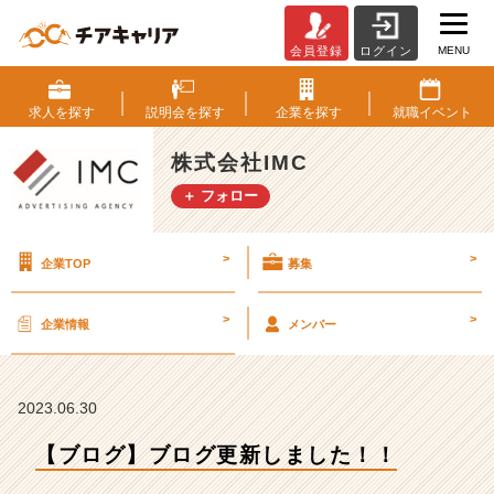
MENU
会員登録
ログイン
【ブ
ロ
グ】
求人を
探す
説明会を
探す
企業を
探す
就職
イベント
ブ
ロ
株式会社IMC
グ
＋ フォロー
更
新
し
>
>
企業TOP
募集
ま
し
た！！
>
>
企業情報
メンバー
【株
式
会
社
2023.06.30
I
【ブログ】ブログ更新しました！！
M
C