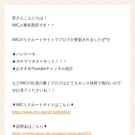
の
タ
イ
皆さんこんにちは！
ム
IMC人事部黒田です＾＾
ラ
イ
ン】
IMCのリクルートサイトでブログが更新されました!(^^)!
|
ベ
★パンケーキ
ン
★ガチマリオサーキット！！！
チ
★おすすめYoutubeチャンネル紹介
ャ
ー・
などIMCの社員の書くブログはとてもセンス抜群で面白いので
成
長
ぜひ見てくださいね！！
企
業
▼IMCリクルートサイトはこちら▼
か
https://www.imc-recruit.jp/bloglist/
ら
ス
▼説明会はこちら▼
カ
https://cheercareer.jp/company/seminar/4424
ウ