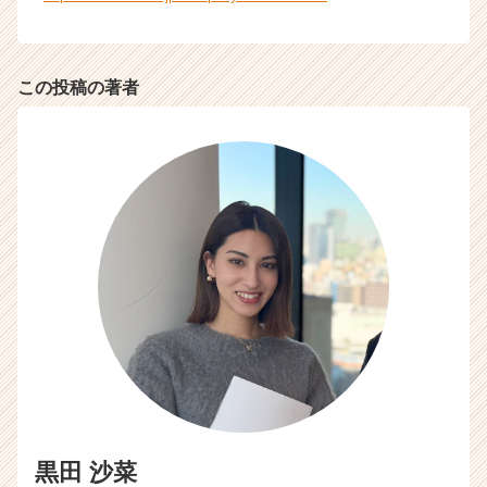
ト
が
届
この投稿の著者
く
就
活
サ
イ
ト
チ
ア
キ
ャ
リ
ア
（C
h
e
e
r
黒田 沙菜
C