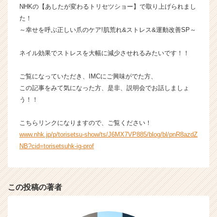
NHKの【あしたが変わるトリセツショー】で取り上げられまし
業
た！
か
ら
～幸せを呼ぶ正しい爪のケア!肌荒れ&ストレス&運動改善SP～
ス
カ
ネイル効果でストレスを大幅に減少させれるみたいです！！
ウ
ト
ご覧になっていただき、IMCにご興味がでた方、
が
この記事をみて気になった方、是非、説明会でお話しましょ
届
う！！
く
就
活
こちらリンクになりますので、ご覧ください！
サ
www.nhk.jp/p/torisetsu-show/ts/J6MX7VP885/blog/bl/pnR8azdZ
イ
NB?cid=torisetsuhk-ig-prof
ト
チ
ア
キ
この投稿の著者
ャ
リ
ア