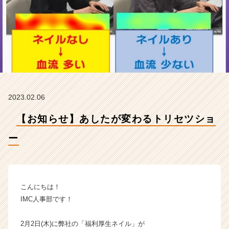
式
会
社
I
M
C
の
タ
イ
2023.02.06
ム
ラ
【お知らせ】あしたが変わるトリセツショ
イ
ン】
ー
|
ベ
ン
チ
ャ
こんにちは！
ー・
IMC人事部です！
成
長
2月2日(木)に弊社の「福利厚生ネイル」が
企