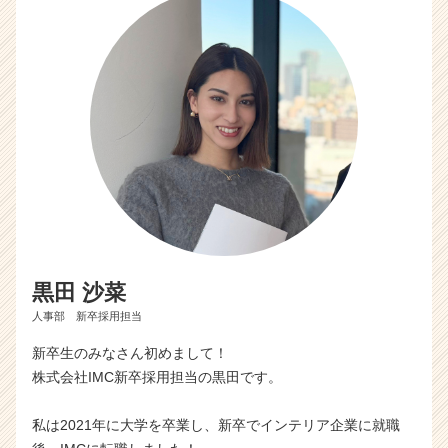
（C
h
e
e
r
C
a
r
e
e
r）
黒田 沙菜
人事部 新卒採用担当
新卒生のみなさん初めまして！
株式会社IMC新卒採用担当の黒田です。
私は2021年に大学を卒業し、新卒でインテリア企業に就職