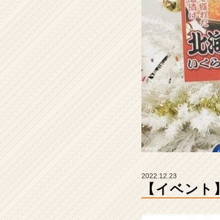
ム
ラ
イ
ン】
|
ベ
ン
チ
ャ
ー・
成
長
企
業
か
ら
ス
2022.12.23
カ
【イベント
ウ
ト
が