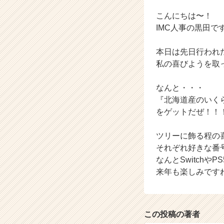
届
く
こんにちは〜！
就
IMC人事の黒田で
活
サ
本日は先日行われ
イ
私の喜びようを取
ト
チ
ア
なんと・・・
キ
『北海道産のいく
ャ
をゲットだぜ！！！
リ
ア
ツリーに飾る程の
（C
それぞれ好きな番
h
なんとSwitch
e
e
来年も楽しみです
r
C
a
r
この投稿の著者
e