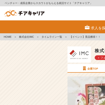
ベンチャー・成長企業からスカウトがもらえる就活サイト「チアキャリア」
【イ
ベ
求人を
ン
ト】
HOME
＞
株式会社IMC
＞
タイムライン一覧
＞
【イベント】景品獲得！！
景
品
獲
株式
得！！
＋ フ
【株
式
会
企業TOP
社
I
M
C
の
タ
イ