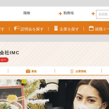
探す
説明会を
探す
企業を
探す
就職
イ
会社IMC
ォロー
募集
企業情報