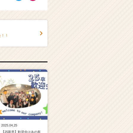
会！！
2025.04.25
【25新卒】歓迎会はあの有