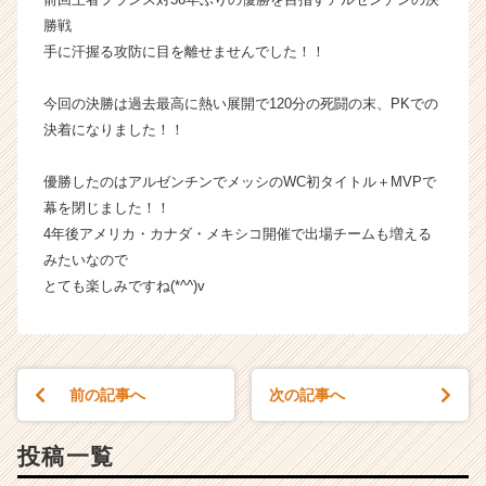
カ
勝戦
ウ
手に汗握る攻防に目を離せませんでした！！
ト
が
今回の決勝は過去最高に熱い展開で120分の死闘の末、PKでの
届
決着になりました！！
く
就
活
優勝したのはアルゼンチンでメッシのWC初タイトル＋MVPで
サ
幕を閉じました！！
イ
4年後アメリカ・カナダ・メキシコ開催で出場チームも増える
ト
みたいなので
チ
とても楽しみですね(*^^)v
ア
キ
ャ
リ
ア
前の記事へ
次の記事へ
（C
h
投稿一覧
e
e