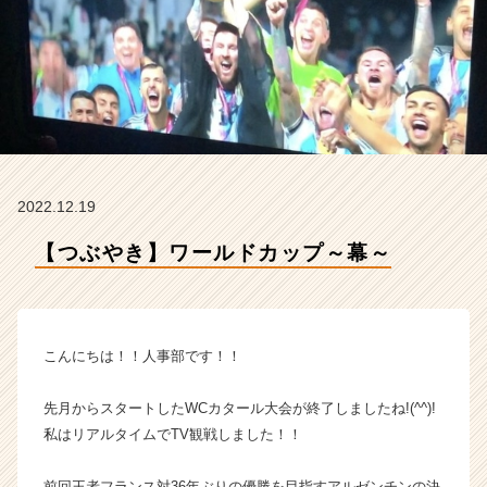
M
C
の
タ
イ
ム
ラ
イ
ン】
2022.12.19
|
ベ
【つぶやき】ワールドカップ～幕～
ン
チ
ャ
ー・
成
こんにちは！！人事部です！！
長
企
先月からスタートしたWCカタール大会が終了しましたね!(^^)!
業
私はリアルタイムでTV観戦しました！！
か
ら
ス
前回王者フランス対36年ぶりの優勝を目指すアルゼンチンの決