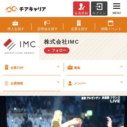
MENU
会員登録
ログイン
【つ
ぶ
や
求人を
探す
説明会を
探す
企業を
探す
就職
イベント
き】
ワ
株式会社IMC
ー
＋ フォロー
ル
ド
カ
>
>
企業TOP
募集
ッ
プ
～
>
>
企業情報
メンバー
幕
～
【株
式
会
社
I