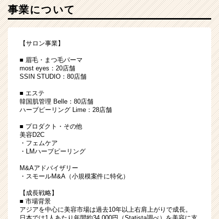
事業について
長
ベ
ン
チ
【サロン事業】
ャ
■ 眉毛・まつ毛パーマ
ー
most eyes：20店舗
で
SSIN STUDIO：80店舗
働
き
■ エステ
ま
韓国肌管理 Belle：80店舗
ハーブピーリング Lime：28店舗
せ
ん
■ プロダクト・その他
か？
美容D2C
|
・フェムケア
・LMハーブピーリング
ベ
ン
M&Aアドバイザリー
チ
・スモールM&A（小規模案件に特化）
ャ
【成長戦略】
ー・
■ 市場背景
成
アジアを中心に美容市場は過去10年以上右肩上がりで成長。
長
日本では1人あたり年間約34,000円（Statista調べ）を美容に支