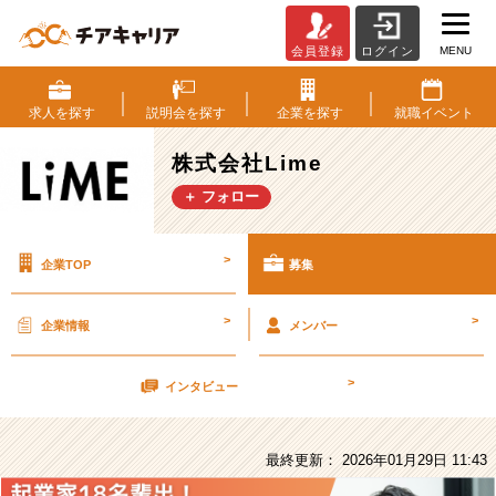
MENU
会員登録
ログイン
株
式
会
求人を
探す
説明会を
探す
企業を
探す
就職
イベント
社
Lime
株式会社Lime
の
＋ フォロー
採
用/
求
>
企業TOP
募集
人
-
【オ
>
>
企業情報
メンバー
ー
プ
>
ン
インタビュー
ポ
ジ
シ
最終更新： 2026年01月29日 11:43
ョ