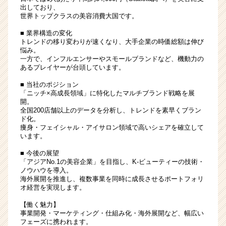
企
出しており、
世界トップクラスの美容消費大国です。
業
か
■ 業界構造の変化
ら
トレンドの移り変わりが速くなり、大手企業の時価総額は伸び
ス
悩み。
カ
一方で、インフルエンサーやスモールブランドなど、機動力の
あるプレイヤーが台頭しています。
ウ
ト
■ 当社のポジション
が
「ニッチ×高成長領域」に特化したマルチブランド戦略を展
届
開。
全国200店舗以上のデータを分析し、トレンドを素早くブラン
く
ド化。
就
痩身・フェイシャル・アイサロン領域で高いシェアを確立して
活
います。
サ
■ 今後の展望
イ
「アジアNo.1の美容企業」を目指し、K-ビューティーの技術・
ト
ノウハウを導入。
チ
海外展開を推進し、複数事業を同時に成長させるポートフォリ
ア
オ経営を実現します。
キ
【働く魅力】
ャ
事業開発・マーケティング・仕組み化・海外展開など、幅広い
リ
フェーズに携われます。