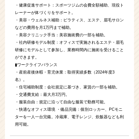
・健康促進サポート：スポーツジムの会費全額補助、現役ト
レーナーが体づくりをサポート。
・美容・ウェルネス補助：ピラティス、エステ、眉毛サロン
などの費用を月1万円まで補助。
・美容クリニック手当：美容施術費の一部を補助。
・社内研修モデル制度：オフィスで実施されるエステ・眉毛
研修にモデルとして参加し、業務時間内に施術を受けること
ができます。
▮ワークライフバランス
・産前産後休暇・育児休業：取得実績多数（2024年度3
名）。
・住宅補助制度：会社規定に基づき、家賃の一部を補助。
・交通費支給：最大月3万円。
・服装自由：規定に沿って自由な服装で勤務可能。
・快適なオフィス環境 ・備品完備：個別ロッカー、PCモニ
ターを一人一台完備。冷蔵庫、電子レンジ、炊飯器なども利
用可能。