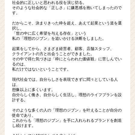
社会的に正しいと思われる役を演じ切る。
そのような社会的な「正しさ」に嫌悪感を抱いてしまったので
す。
だからこそ、決まりきった枠を超え、あえて起業という道を選
択し、
「世の中に広く希望を与える存在」という
私の「理想のジブン」を追いかける決断をしました。
起業をしてから、さまざま経営者、顧客、店舗スタッフ、
クライアントの方と出会うことができました。
その中で得た気づきは「枠にとらわれた価値観」に苦しんでい
るのは、
私だけではないということです。
現代社会では、自分らしさを表現できずに悶々としている人
は、
想像以上に多くいます。
自分らしく働き、自分らしく生活し、理想のライフプランを設
計する。
そのような多くの人の「理想のジブン」を叶えることが自分の
使命であり、
これからも「理想のジブン」を手に入れられるブランドを創造
し続けます。