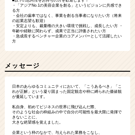
■以下の志向性をお持ちの方を歓迎します！
・「アジアNo.1の美容企業を創る」というビジョンに共感でき
る方
・会社の歯車ではなく、事業を創る当事者になりたい方（将来
の起業志望も歓迎）
・安定よりも、裁量権の大きい環境で挑戦し、成長したい方 ・
年齢や経験に関わらず、成果で正当に評価されたい方
・急成長するベンチャー企業のコアメンバーとして活躍したい
方
メッセージ
日本のあらゆるコミュニティにおいて、「こうあるべき」「こ
れが正解」という凝り固まった固定観念や枠に縛られた価値観
が蔓延しています。
私自身、初めてビジネスの世界に飛び込んだ際、
そのような社会の枠組みの中で自分の可能性を最大限に発揮で
きないことに、
大きな絶望感を覚えました。
企業という枠のなかで、与えられた業務をこなし、