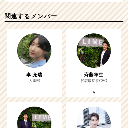
関連するメンバー
李 允瑞
斉藤隼生
人事部
代表取締役CEO