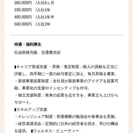
260,000円 /入社6ヶ月
330,000円 /入社1年
400,000円 /入社1年半
500,000円 /入社2年
待遇・福利厚生
社会保険完備、交通費支給
▮キャリア形成支援 ・昇格・査定制度：個人の貢献を正当に
評価し、四半期に一度の給与査定に加え、毎月昇格を審査。
・新規事業提案制度：全社員が新規事業のアイデアを提案可
能。事業化の支援やインセンティブを付与。
・独立支援制度：将来の起業を志す方を、事業立ち上げから
サポート。
▮スキルアップ支援
・ナレッジシェア制度：部署横断の勉強会や食事会を実施。
・経営者講演会：定期的に社外の経営者を招き、学びの機会
を提供。 ▮ウェルネス・ビューティー