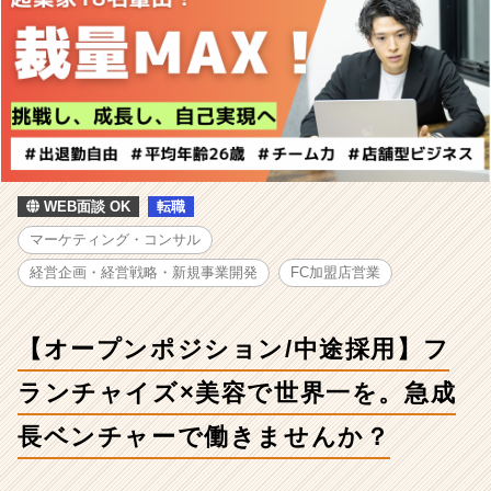
ン/
中
途
採
用】
フ
ラ
ン
チ
WEB面談 OK
転職
ャ
イ
マーケティング・コンサル
ズ
経営企画・経営戦略・新規事業開発
FC加盟店営業
×
美
容
【オープンポジション/中途採用】フ
で
世
ランチャイズ×美容で世界一を。急成
界
一
長ベンチャーで働きませんか？
を。
急
成