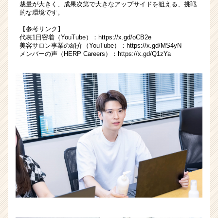
ア
裁量が大きく、成果次第で大きなアップサイドを狙える、挑戦
（CheerCareer）
的な環境です。
【参考リンク】
代表1日密着（YouTube）：
https://x.gd/oCB2e
美容サロン事業の紹介（YouTube）：
https://x.gd/MS4yN
メンバーの声（HERP Careers）：
https://x.gd/Q1zYa