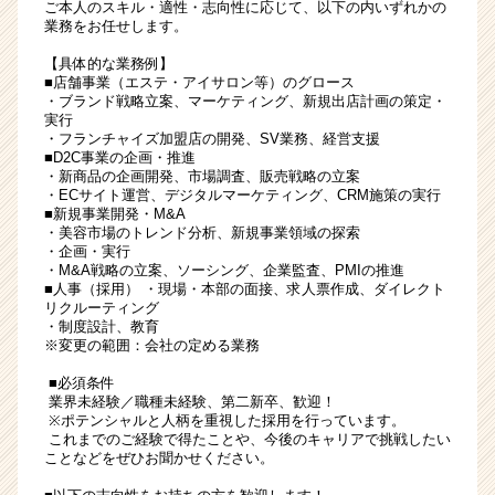
ご本人のスキル・適性・志向性に応じて、以下の内いずれかの
業務をお任せします。
【具体的な業務例】
■店舗事業（エステ・アイサロン等）のグロース
・ブランド戦略立案、マーケティング、新規出店計画の策定・
実行
・フランチャイズ加盟店の開発、SV業務、経営支援
■D2C事業の企画・推進
・新商品の企画開発、市場調査、販売戦略の立案
・ECサイト運営、デジタルマーケティング、CRM施策の実行
■新規事業開発・M&A
・美容市場のトレンド分析、新規事業領域の探索
・企画・実行
・M&A戦略の立案、ソーシング、企業監査、PMIの推進
■人事（採用） ・現場・本部の面接、求人票作成、ダイレクト
リクルーティング
・制度設計、教育
※変更の範囲：会社の定める業務
■必須条件
業界未経験／職種未経験、第二新卒、歓迎！
※ポテンシャルと人柄を重視した採用を行っています。
これまでのご経験で得たことや、今後のキャリアで挑戦したい
ことなどをぜひお聞かせください。