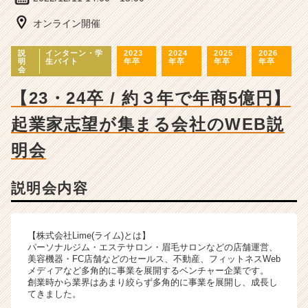
ー・
成
オンライン開催
長
企
説
インターン・学
2023
2024
2025
2026
業
明
生バイト
年卒
年卒
年卒
年卒
会
か
ら
【23・24卒 / 約３年で年商5億円】
ス
カ
起業家志望が集まる会社のWEB説
ウ
明会
ト
が
届
説明会内容
く
就
活
サ
【株式会社Lime(ライム)とは】
パーソナルジム・エステサロン・眉毛サロンなどの店舗運営、
イ
美容機器・FC店舗などのセールス、不動産、フィットネスWeb
ト
メディアなど多角的に事業を展開するベンチャー企業です。
チ
創業時から業界はあまり絞らず多角的に事業を展開し、成長し
ア
てきました。
キ