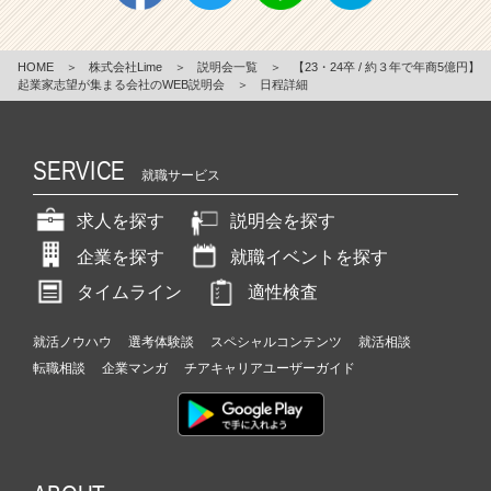
HOME
＞
株式会社Lime
＞
説明会一覧
＞
【23・24卒 / 約３年で年商5億円】
起業家志望が集まる会社のWEB説明会
＞
日程詳細
SERVICE
就職サービス
求人を探す
説明会を探す
企業を探す
就職イベントを探す
タイムライン
適性検査
就活ノウハウ
選考体験談
スペシャルコンテンツ
就活相談
転職相談
企業マンガ
チアキャリアユーザーガイド