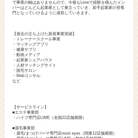
で事業の軸はありませんので、今後もLimeで経験を積んだメン
バーはどんどん起業家として巣立っていき、若手起業家の登竜
門となっていけるように成長していきます。
【過去の立ち上げた新規事業実績】
・トレーナースクール事業
・マッチングアプリ
・健康サプリ
・動画メディア
・起業家シェアハウス
・人材マッチングサイト
・脱毛サロン
・Webコンサル
など
【サービスライン】
■エステ事業部
・ハイフ専門店LIME（全国22店舗展開）
■眉毛事業部
・眉毛/まつげパーマ専門店most eyes（関東12店舗展開）