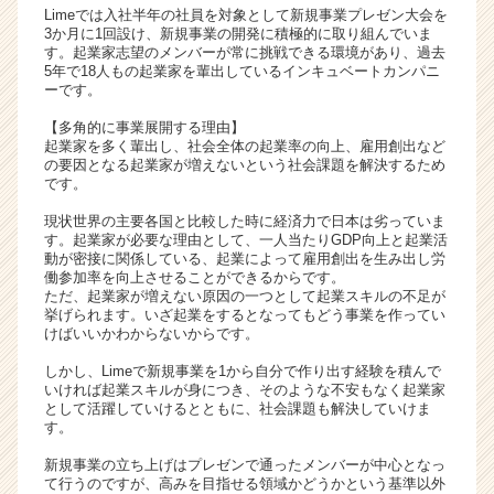
Limeでは入社半年の社員を対象として新規事業プレゼン大会を
ャ
3か月に1回設け、新規事業の開発に積極的に取り組んでいま
リ
す。起業家志望のメンバーが常に挑戦できる環境があり、過去
ア
5年で18人もの起業家を輩出しているインキュベートカンパニ
ーです。
（C
h
【多角的に事業展開する理由】
e
起業家を多く輩出し、社会全体の起業率の向上、雇用創出など
e
の要因となる起業家が増えないという社会課題を解決するため
r
です。
C
現状世界の主要各国と比較した時に経済力で日本は劣っていま
a
す。起業家が必要な理由として、一人当たりGDP向上と起業活
r
動が密接に関係している、起業によって雇用創出を生み出し労
e
働参加率を向上させることができるからです。
ただ、起業家が増えない原因の一つとして起業スキルの不足が
e
挙げられます。いざ起業をするとなってもどう事業を作ってい
r）
けばいいかわからないからです。
しかし、Limeで新規事業を1から自分で作り出す経験を積んで
いければ起業スキルが身につき、そのような不安もなく起業家
として活躍していけるとともに、社会課題も解決していけま
す。
新規事業の立ち上げはプレゼンで通ったメンバーが中心となっ
て行うのですが、高みを目指せる領域かどうかという基準以外