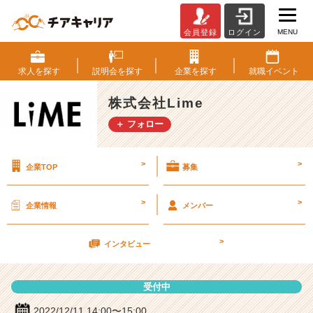
MENU
会員登録
ログイン
株
式
会
求人を
探す
説明会を
探す
企業を
探す
就職
イベント
社
L
株式会社Lime
i
＋ フォロー
m
e
の
>
>
企業TOP
募集
説
明
会
>
>
企業情報
メンバー
詳
細
>
|
インタビュー
ベ
ン
受付中
チ
ャ
2022/12/11 14:00〜15:00