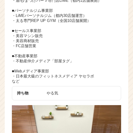
・眉毛/まつげパーマ専門店LIME（都内1店舗展開）
■パーソナルジム事業部
・LiMEパーソナルジム（都内30店舗運営）
・太る専門REP UP GYM（全国10店舗展開）
■セールス事業部
・美容マシン販売
・美容商材販売
・FC店舗営業
■不動産事業部
・不動産仲介メディア「部屋タグ」
■Webメディア事業部
・日本最大級のフィットネスメディア ヤセラボ
など
持ち物
やる気