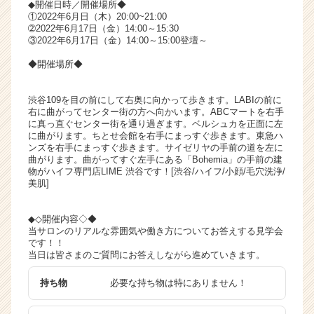
◆開催日時／開催場所◆
ャ
①2022年6月日（木）20:00~21:00
リ
➁2022年6月17日（金）14:00～15:30
③2022年6月17日（金）14:00～15:00登壇～
ア
（C
◆開催場所◆
h
e
渋谷109を目の前にして右奥に向かって歩きます。LABIの前に
e
右に曲がってセンター街の方へ向かいます。ABCマートを右手
r
に真っ直ぐセンター街を通り過ぎます。ベルシュカを正面に左
C
に曲がります。ちとせ会館を右手にまっすぐ歩きます。東急ハ
a
ンズを右手にまっすぐ歩きます。サイゼリヤの手前の道を左に
曲がります。曲がってすぐ左手にある「Bohemia」の手前の建
r
物がハイフ専門店LIME 渋谷です！[渋谷/ハイフ/小顔/毛穴洗浄/
e
美肌]
e
r）
◆◇開催内容◇◆
当サロンのリアルな雰囲気や働き方についてお答えする見学会
です！！
当日は皆さまのご質問にお答えしながら進めていきます。
持ち物
必要な持ち物は特にありません！