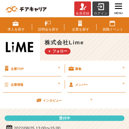
MENU
会員登録
ログイン
株
式
会
求人を
探す
説明会を
探す
企業を
探す
就職
イベント
社
L
株式会社Lime
i
＋ フォロー
m
e
の
>
>
企業TOP
募集
説
明
会
>
>
企業情報
メンバー
詳
細
>
|
インタビュー
ベ
ン
受付中
チ
ャ
2022/08/25 13:00〜15:00