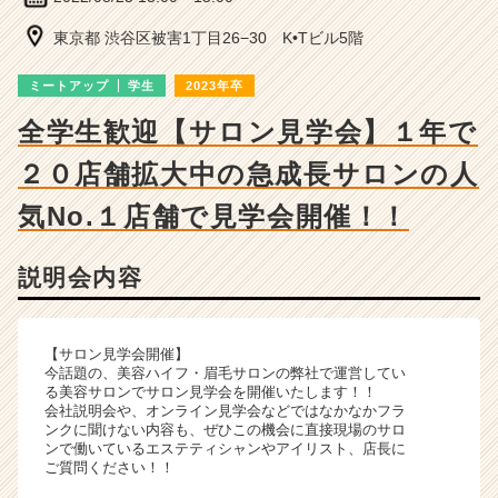
ー・
成
東京都 渋谷区被害1丁目26−30 K•Tビル5階
長
企
ミートアップ
学生
2023年卒
業
か
全学生歓迎【サロン見学会】１年で
ら
２０店舗拡大中の急成長サロンの人
ス
カ
気No.１店舗で見学会開催！！
ウ
ト
が
説明会内容
届
く
就
【サロン見学会開催】
活
今話題の、美容ハイフ・眉毛サロンの弊社で運営してい
サ
る美容サロンでサロン見学会を開催いたします！！
イ
会社説明会や、オンライン見学会などではなかなかフラ
ト
ンクに聞けない内容も、ぜひこの機会に直接現場のサロ
ンで働いているエステティシャンやアイリスト、店長に
チ
ご質問ください！！
ア
キ