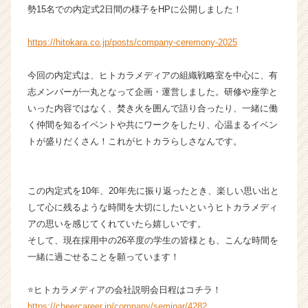
勢15名での内定式2日間の様子をHPに公開しました！
ィ
ア
の
https://hitokara.co.jp/posts/company-ceremony-2025
タ
イ
今回の内定式は、ヒトカラメディアの組織戦略室を中心に、有
ム
志メンバーが一丸となって企画・運営しました。研修や座学と
ラ
いった内容ではなく、焚き火を囲んで語り合ったり、一緒に働
イ
く仲間を知るイベントや共にワークをしたり、心温まるイベン
ン】
トが盛りだくさん！これがヒトカラらしさなんです。
|
ベ
ン
チ
この内定式を10年、20年先に振り返ったとき、楽しい思い出と
ャ
して心に残るような時間を大切にしたいというヒトカラメディ
ー・
アの思いを感じてくれていたら嬉しいです。
成
そして、現在採用中の26卒度の学生の皆様とも、こんな時間を
長
一緒に過ごせることを願っています！
企
業
か
⭐️ヒトカラメディアの会社説明会日程はコチラ！
ら
https://cheercareer.jp/company/seminar/4282