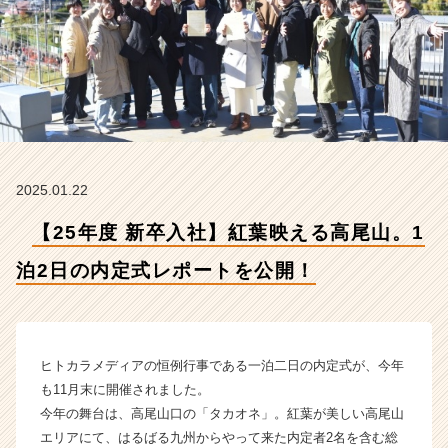
日
の
内
定
式
レ
ポ
ー
ト
2025.01.22
を
公
【25年度 新卒入社】紅葉映える高尾山。1
開！
【株
泊2日の内定式レポートを公開！
式
会
社
ヒ
ト
ヒトカラメディアの恒例行事である一泊二日の内定式が、今年
カ
も11月末に開催されました。
ラ
今年の舞台は、高尾山口の「タカオネ」。紅葉が美しい高尾山
メ
エリアにて、はるばる九州からやって来た内定者2名を含む総
デ