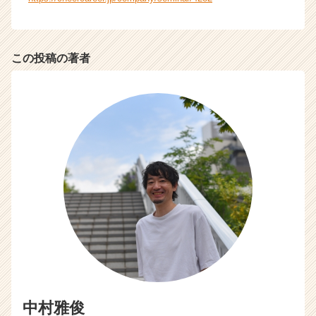
ス
カ
ウ
ト
この投稿の著者
が
届
く
就
活
サ
イ
ト
チ
ア
キ
ャ
リ
ア
（C
h
e
中村雅俊