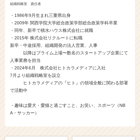
e
組織戦略室 責任者
r
C
・1986年9月生まれ三重県出身
a
・2009年 関西学院大学総合政策学部総合政策学科卒業
r
・同年、新卒で積水ハウス株式会社に就職
e
・2015年 株式会社リクルートに転職
e
新卒・中途採用、組織開発の法人営業、人事
r）
以降はプライム上場〜数名のスタートアップ企業にて
人事業務を担当
・2024年6月 株式会社ヒトカラメディアに入社
7月より組織戦略室を設立
ヒトカラメディアの『ヒト』の領域全般に関わる部署
で活動中
・趣味は愛犬・愛猫と過ごすこと、お笑い、スポーツ（NB
A・サッカー）