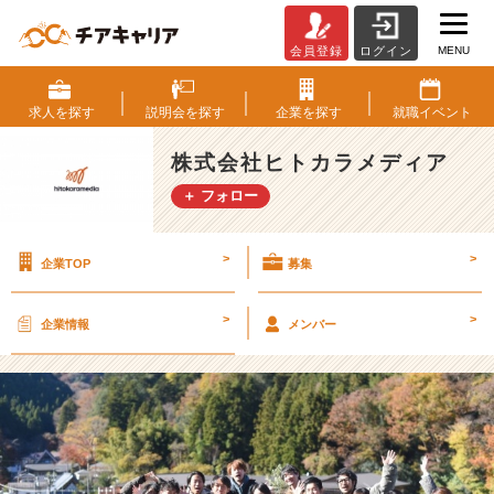
MENU
会員登録
ログイン
【2
5
年
求人を
探す
説明会を
探す
企業を
探す
就職
イベント
度
新
株式会社ヒトカラメディア
卒
＋ フォロー
入
社】
紅
>
>
企業TOP
募集
葉
映
え
>
>
企業情報
メンバー
る
高
尾
山。
1
泊
2