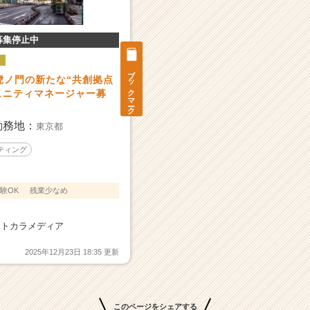
募集停止中
ブックマーク
虎ノ門の新たな“共創拠点
コミュニティマネージャー募
勤務地：
東京都
ティング
験OK
残業少なめ
ヒトカラメディア
2025年12月23日 18:35 更新
このページをシェアする