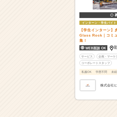
覧
-
【場
づ
インターン・学生バイト
く
【学生インターン】
り・
Glass Rock｜
空
集！
間
プ
WEB面談 OK
ロ
サービス
企画・マーケ
デ
ュ
コーポレートスタッフ
ー
私服OK
学歴不問
未経
ス】
「都
市」
株式会社
も
「地
方」
も
「働