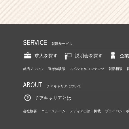
く」
も
「暮
ら
す」
も
も
SERVICE
っ
就職サービス
と
オ
求人を探す
説明会を探す
企業
モ
シ
就活ノウハウ
選考体験談
スペシャルコンテンツ
就活相談
ロ
く
ABOUT
で
チアキャリアについて
き
る！
チアキャリアとは
|
ベ
会社概要
ニュースルーム
メディア出演・掲載
プライバシー
ン
チ
ャ