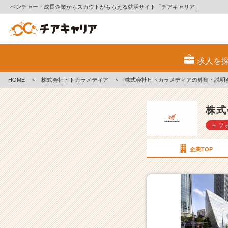
ベンチャー・成長企業からスカウトがもらえる就活サイト「チアキャリア」
株
式
求人を
会
社
HOME
＞
株式会社ヒトカラメディア
＞
株式会社ヒトカラメディアの募集・説明
ヒ
ト
カ
株式
ラ
＋ フ
メ
デ
ィ
企業TOP
ア
の
採
用/
求
人
一