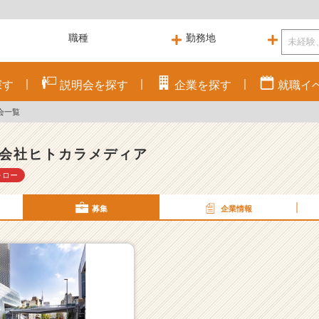
探す
説明会を
探す
企業を
探す
就職
イ
会一覧
会社ヒトカラメディア
ォロー
募集
企業情報