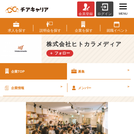
MENU
会員登録
ログイン
株
式
会
求人を
探す
説明会を
探す
企業を
探す
就職
イベント
社
ヒ
株式会社ヒトカラメディア
ト
＋ フォロー
カ
ラ
メ
>
企業TOP
募集
デ
ィ
ア
>
>
企業情報
メンバー
の
採
用/
求
人
-
【場