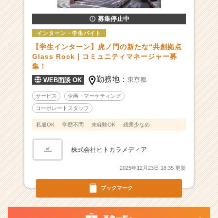
す」
募集停止中
も
も
インターン・学生バイト
っ
【学生インターン】虎ノ門の新たな“共創拠点
と
Glass Rock｜コミュニティマネージャー募
オ
集！
モ
勤務地：
東京都
WEB面談 OK
シ
ロ
サービス
企画・マーケティング
く
コーポレートスタッフ
で
き
私服OK
学歴不問
未経験OK
残業少なめ
る！
|
株式会社ヒトカラメディア
ベ
ン
2025年12月23日 18:35 更新
チ
ャ
ブックマーク
ー・
成
長