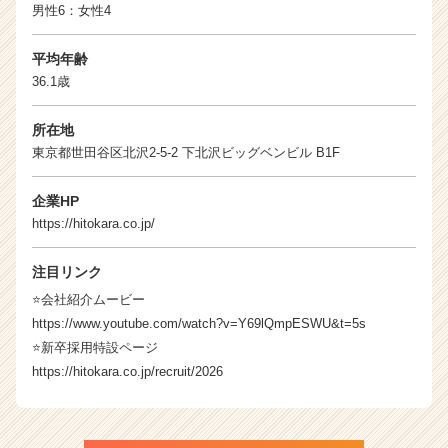
ア
男性6：女性4
（C
h
平均年齢
e
36.1歳
e
r
所在地
C
a
東京都世田谷区北沢2-5-2 下北沢ビッグベンビル B1F
r
e
企業HP
e
https://hitokara.co.jp/
r）
注目リンク
⭐️会社紹介ムービー
https://www.youtube.com/watch?v=Y69lQmpESWU&t=5s
⭐️新卒採用特設ページ
https://hitokara.co.jp/recruit/2026