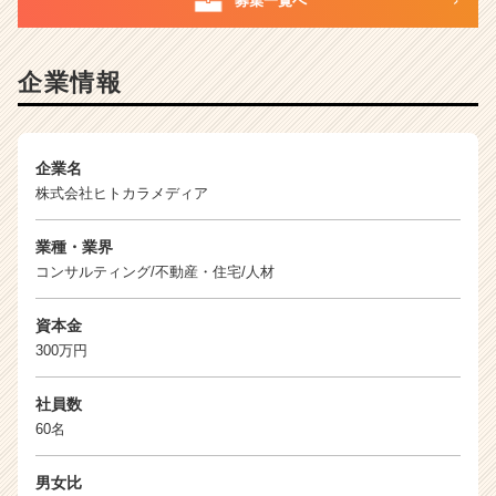
募集一覧へ
企
業
か
企業情報
ら
ス
カ
ウ
企業名
ト
株式会社ヒトカラメディア
が
届
く
業種・業界
就
コンサルティング/不動産・住宅/人材
活
サ
資本金
イ
300万円
ト
チ
社員数
ア
60名
キ
ャ
リ
男女比