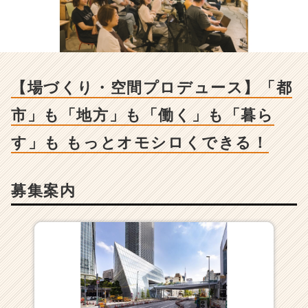
づ
く
り・
空
間
プ
【場づくり・空間プロデュース】「都
ロ
デ
市」も「地方」も「働く」も「暮ら
ュ
ー
す」も もっとオモシロくできる！
ス】
「都
市」
募集案内
も
「地
方」
も
「働
く」
も
「暮
ら