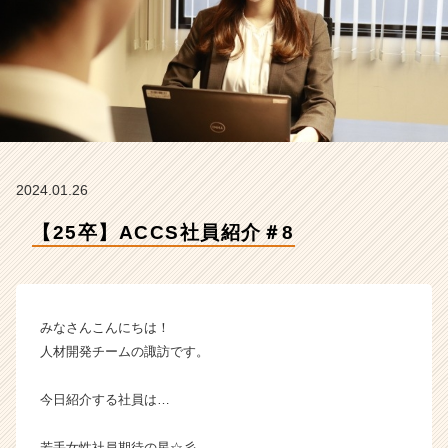
ク
ス
コ
ン
サ
ル
テ
ィ
ン
2024.01.26
グ
の
【25卒】ACCS社員紹介＃8
タ
イ
ム
ラ
イ
みなさんこんにちは！
ン】
人材開発チームの諏訪です。
|
ベ
今日紹介する社員は…
ン
チ
ャ
若手女性社員期待の星☆彡