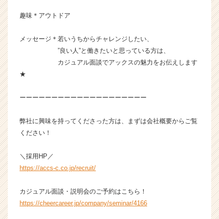
キ
趣味＊アウトドア
ャ
リ
ア
メッセージ＊若いうちからチャレンジしたい、
（C
”良い人”と働きたいと思っている方は、
h
カジュアル面談でアックスの魅力をお伝えします
e
★
e
r
ーーーーーーーーーーーーーーーーーーーー
C
a
r
弊社に興味を持ってくださった方は、まずは会社概要からご覧
e
ください！
e
r）
＼採用HP／
https://accs-c.co.jp/recruit/
カジュアル面談・説明会のご予約はこちら！
https://cheercareer.jp/company/seminar/4166