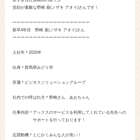
ー・
笑顔が素敵な野崎 葵(ノザキ アオイ)さんです！
成
長
ーーーーーーーーーーーーーーーーーーー
企
新卒4年目 野崎 葵(ノザキ アオイ)さん
業
ーーーーーーーーーーーーーーーーーーー
か
ら
ス
入社年＊2020年
カ
ウ
出身＊群馬県みどり市
ト
が
所属＊ビジネスソリューショングループ
届
く
社内での呼ばれ方＊野崎さん、あおちゃん
就
活
サ
仕事内容＊アックスのサービスを利用してくれている先生への
イ
サポートを行っております！
ト
チ
志望動機＊とにかくみんな人が良い！
ア