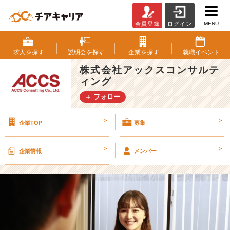
MENU
会員登録
ログイン
【2
5
卒】
求人を
探す
説明会を
探す
企業を
探す
就職
イベント
A
株式会社アックスコンサルテ
C
ィング
C
S
＋ フォロー
社
員
>
>
企業TOP
募集
紹
介
＃
>
>
企業情報
メンバー
8
【株
式
会
社
ア
ッ