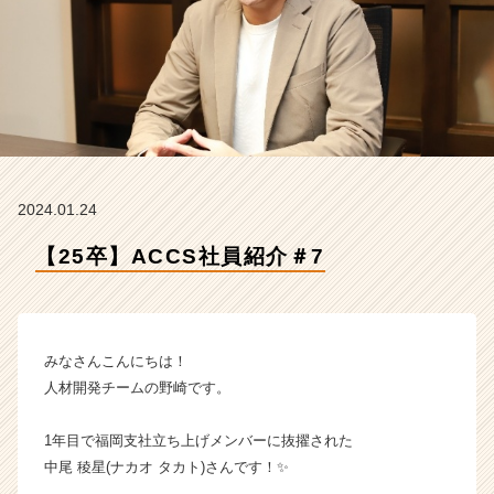
ク
ス
コ
ン
サ
ル
テ
ィ
ン
2024.01.24
グ
の
【25卒】ACCS社員紹介＃7
タ
イ
ム
ラ
イ
みなさんこんにちは！
ン】
人材開発チームの野崎です。
|
ベ
1年目で福岡支社立ち上げメンバーに抜擢された
ン
中尾 稜星(ナカオ タカト)さんです！✨
チ
ャ