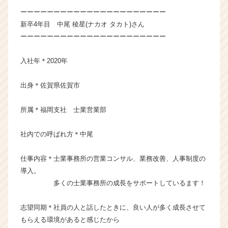
ー・
ーーーーーーーーーーーーーーーーーーーーーー
成
新卒4年目 中尾 稜星(ナカオ タカト)さん
長
ーーーーーーーーーーーーーーーーーーーーーー
企
業
入社年＊2020年
か
ら
ス
出身＊佐賀県佐賀市
カ
ウ
所属＊福岡支社 士業営業部
ト
が
社内での呼ばれ方＊中尾
届
く
仕事内容＊士業事務所の営業コンサル、業務改善、人事制度の
就
活
導入。
サ
多くの士業事務所の成長をサポートしているます！
イ
ト
志望同期＊社員の人と話したときに、良い人が多く成長させて
チ
もらえる環境があると感じたから
ア