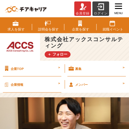
MENU
会員登録
ログイン
【2
5
卒】
求人を
探す
説明会を
探す
企業を
探す
就職
イベント
A
株式会社アックスコンサルテ
C
ィング
C
S
＋ フォロー
社
員
>
>
企業TOP
募集
紹
介
＃
>
>
企業情報
メンバー
7
【株
式
会
社
ア
ッ