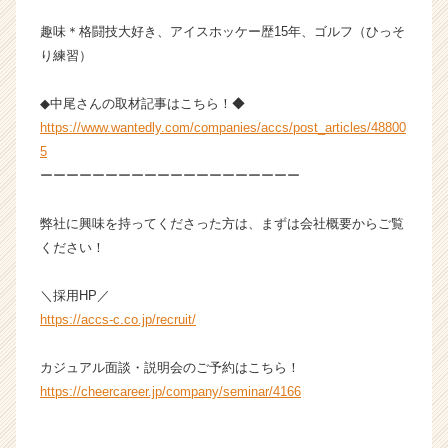
キ
趣味＊格闘技大好き、アイスホッケー歴15年、ゴルフ（ひっそ
ャ
リ
り練習）
ア
（C
◆中尾さんの取材記事はこちら！◆
h
https://www.wantedly.com/companies/accs/post_articles/48800
e
5
e
ーーーーーーーーーーーーーーーーーーーー
r
C
a
弊社に興味を持ってくださった方は、まずは会社概要からご覧
r
ください！
e
e
＼採用HP／
r）
https://accs-c.co.jp/recruit/
カジュアル面談・説明会のご予約はこちら！
https://cheercareer.jp/company/seminar/4166