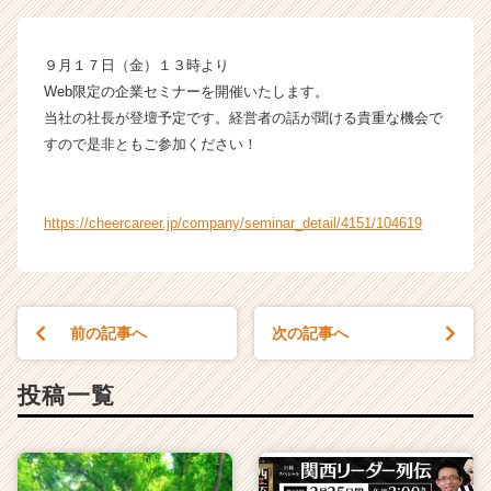
会
社
ユ
９月１７日（金）１３時より
ニ
Web限定の企業セミナーを開催いたします。
バ
当社の社長が登壇予定です。経営者の話が聞ける貴重な機会で
ー
サ
すので是非ともご参加ください！
ル
園
芸
https://cheercareer.jp/company/seminar_detail/4151/104619
社
の
タ
イ
ム
前の記事へ
次の記事へ
ラ
イ
投稿一覧
ン】
|
ベ
ン
チ