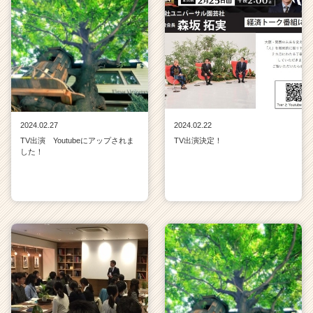
ャ
ー・
成
長
企
業
か
ら
2024.02.27
2024.02.22
ス
TV出演 Youtubeにアップされま
TV出演決定！
カ
した！
ウ
ト
が
届
く
就
活
サ
イ
ト
チ