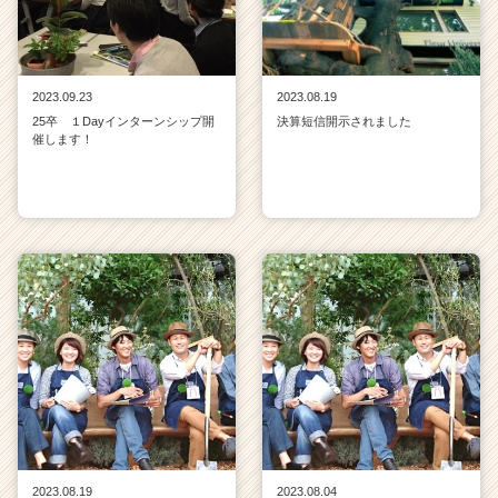
ア
キ
ャ
リ
2023.09.23
2023.08.19
ア
25卒 １Dayインターンシップ開
決算短信開示されました
（C
催します！
h
e
e
r
C
a
r
e
e
r）
2023.08.19
2023.08.04