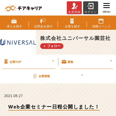
MENU
会員登録
ログイン
W
e
b
求人を
探す
説明会を
探す
企業を
探す
就職
イベント
企
業
株式会社ユニバーサル園芸社
セ
＋ フォロー
ミ
ナ
ー
>
>
企業TOP
募集
日
程
公
>
企業情報
開
し
ま
し
2021.08.27
た！
Web企業セミナー日程公開しました！
【株
式