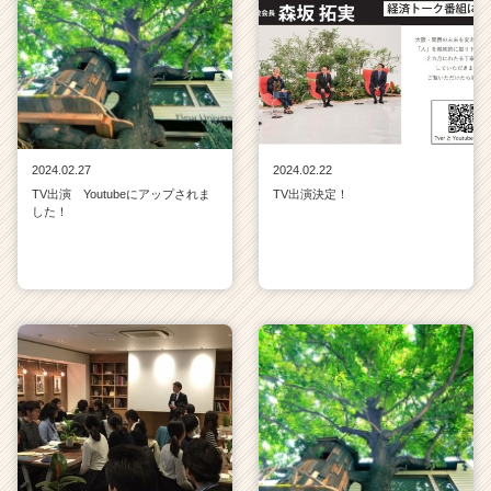
か
ら
ス
カ
ウ
ト
が
2024.02.27
2024.02.22
届
TV出演 Youtubeにアップされま
TV出演決定！
く
した！
就
活
サ
イ
ト
チ
ア
キ
ャ
リ
ア
（C