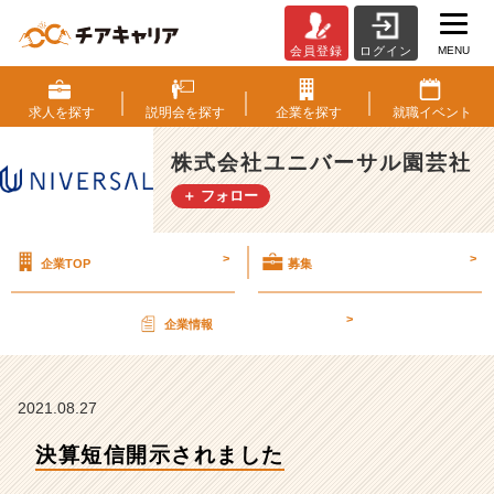
MENU
会員登録
ログイン
決
算
短
求人を
探す
説明会を
探す
企業を
探す
就職
イベント
信
開
株式会社ユニバーサル園芸社
示
＋ フォロー
さ
れ
ま
>
>
企業TOP
募集
し
た
【株
>
企業情報
式
会
社
ユ
2021.08.27
ニ
決算短信開示されました
バ
ー