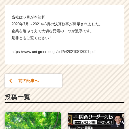
サ
ル
園
当社は６月が本決算
芸
2020年7月～2021年6月の決算数字が開示されました。
社
企業を選ぶうえで大切な要素の１つが数字です。
の
タ
是非ともご覧ください！
イ
ム
https://www.uni-green.co.jp/pdf/ir/20210813001.pdf
ラ
イ
ン】
|
ベ
前の記事へ
ン
チ
投稿一覧
ャ
ー・
成
長
企
業