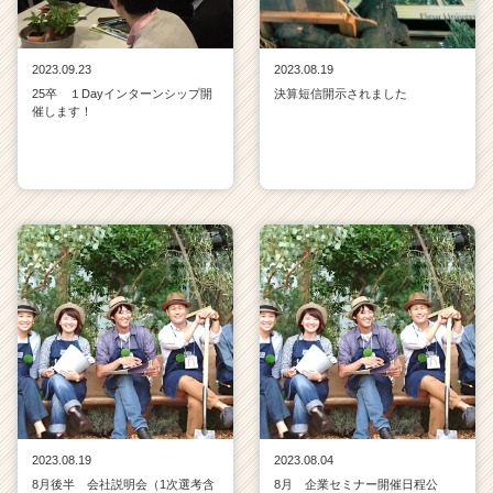
h
e
e
2023.09.23
2023.08.19
r
25卒 １Dayインターンシップ開
決算短信開示されました
C
催します！
a
r
e
e
r）
2023.08.19
2023.08.04
8月後半 会社説明会（1次選考含
8月 企業セミナー開催日程公