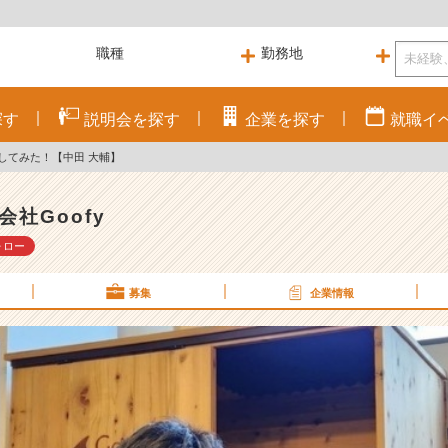
探す
説明会を
探す
企業を
探す
就職
イ
してみた！【中田 大輔】
会社Goofy
ォロー
募集
企業情報