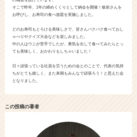
業
そこで昨年、1年の締めくくりとして納会を開催！板前さんを
か
お呼びし、お寿司の食べ放題を実施しました。
ら
ス
どのお寿司もとろける美味しさで、皆さんパクパク食べておし
カ
ゃべりやクイズ大会などを楽しみました。
ウ
中の人はウニが苦手でしたが、勇気を出して食べてみたらとっ
ト
が
ても美味しく、おかわりもしちゃいました！
届
く
日々頑張っている社員を労うための会とのことで、代表の気持
就
ちがとても嬉しく、また来期もみんなで頑張ろう！と思えた会
活
となりました。
サ
イ
ト
チ
この投稿の著者
ア
キ
ャ
リ
ア