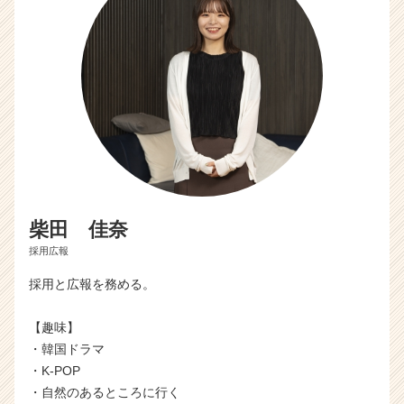
（C
h
e
e
r
C
a
r
e
e
r）
柴田 佳奈
採用広報
採用と広報を務める。
【趣味】
・韓国ドラマ
・K-POP
・自然のあるところに行く