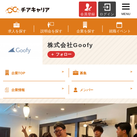
MENU
会員登録
ログイン
G
o
o
求人を
探す
説明会を
探す
企業を
探す
就職
イベント
f
y、
株式会社Goofy
お
＋ フォロー
寿
司
の
>
>
企業TOP
募集
食
べ
放
>
>
企業情報
メンバー
題
を
開
催！
【株
式
会