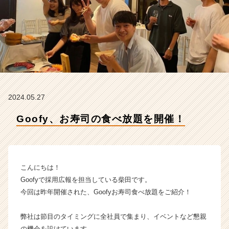
社
G
o
o
f
y
の
タ
イ
2024.05.27
ム
ラ
Goofy、お寿司の食べ放題を開催！
イ
ン】
|
ベ
ン
こんにちは！
チ
Goofyで採用広報を担当している柴田です。
ャ
今回は昨年開催された、Goofyお寿司食べ放題をご紹介！
ー・
成
弊社は節目のタイミングに全社員で集まり、イベントなど懇親
長
企
の機会を設けています。