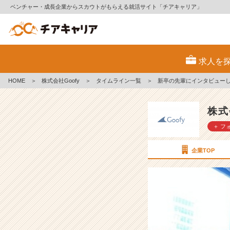
ベンチャー・成長企業からスカウトがもらえる就活サイト「チアキャリア」
新
卒
求人を
の
先
HOME
＞
株式会社Goofy
＞
タイムライン一覧
＞
新卒の先輩にインタビュー
輩
に
イ
株式
ン
＋ フ
タ
ビ
ュ
企業TOP
ー
し
て
み
た！
【大
石