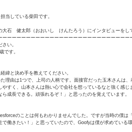
報を担当している柴田です。
の大石 健太郎（おおいし けんたろう）にインタビューをし
ーーーーーーーーーーーーーーーーーーーーーーーーーーーー
ださい。
6歳です。
した経緯と決め手を教えてください。
決めた理由は1つで、上司の人柄です。面接官だった玉木さんは
しやすく、山本さんは熱い心で会社を想っているなと強く感じ
なら成長できる。頑張れるぞ！」と思ったのを覚えています。
lesforceのことは何もわかりませんでした。ですが当時の僕
社で働きたい！」と思っていたので、Goofyは僕が求めている