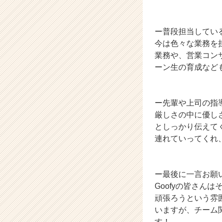
チ
ア
キ
ー普段担当してい
ャ
今は色々な業務を
リ
業務や、営業コン
ア
ーン生の育成など
（C
h
e
ー先輩や上司の指
e
r
厳しさの中に優し
C
としっかり伝えて
a
連れていってくれ
r
e
e
ー最後に一言お願
r）
Goofyの皆さ
頑張ろうという雰
いますが、チーム
す！