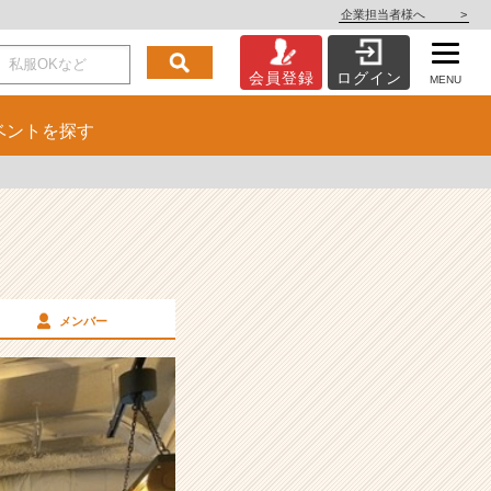
企業担当者様へ
>
会員登録
ログイン
MENU
ベント
を探す
メンバー