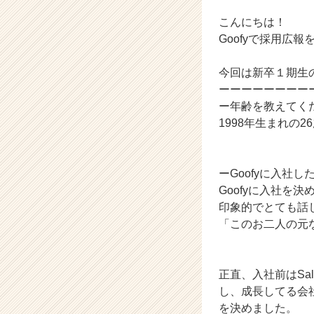
ン
チ
こんにちは！
ャ
Goofyで採用広
ー・
成
今回は新卒１期生
長
ーーーーーーーー
企
ー年齢を教えてく
業
か
1998年生まれの2
ら
ス
カ
ーGoofyに入社
ウ
Goofyに入社を
ト
印象的でとても話
が
「このお二人の元
届
く
就
活
正直、入社前はSa
サ
し、成長してる会
イ
を決めました。
ト