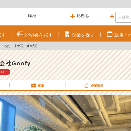
探す
説明会を
探す
企業を
探す
就職
イ
してみた！【大石 健太郎】
会社Goofy
ォロー
募集
企業情報