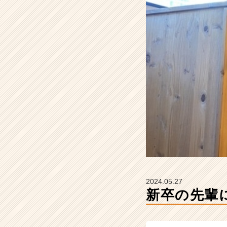
健
太
郎】
【株
式
会
社
G
o
o
f
y
の
タ
イ
ム
ラ
2024.05.27
イ
新卒の先輩
ン】
|
ベ