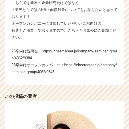
こちらでは業界・企業研究だけではなく
ジ
IT業界ならではのES・面接対策についてもお話したいと思って
社
おります！
の
オープンカンパニーに参加していただいた皆様向けの
タ
イ
特典もご用意しておりますので、こちらもお気軽にご参加くだ
ム
さい♪
ラ
イ
25卒向け説明会：https://cheercareer.jp/company/seminar_grou
ン】
p/4062/9384
|
26卒向けオープンカンパニー：https://cheercareer.jp/company/
ベ
seminar_group/4062/9545
ン
チ
ャ
ー・
この投稿の著者
成
長
企
業
か
ら