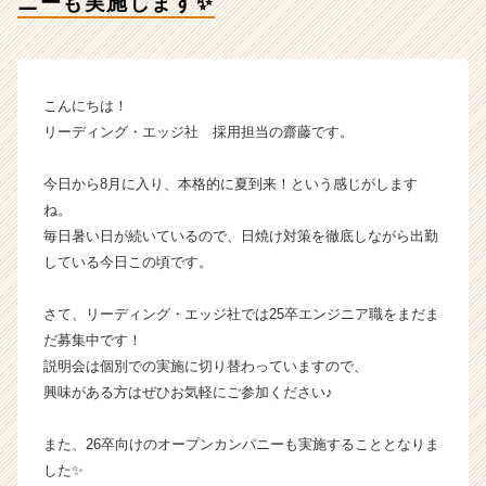
ニーも実施します✨
パ
ニ
ー
も
実
こんにちは！
施
リーディング・エッジ社 採用担当の齋藤です。
し
ま
今日から8月に入り、本格的に夏到来！という感じがします
す
ね。
✨
【株
毎日暑い日が続いているので、日焼け対策を徹底しながら出勤
式
している今日この頃です。
会
社
さて、リーディング・エッジ社では25卒エンジニア職をまだま
リ
だ募集中です！
ー
説明会は個別での実施に切り替わっていますので、
デ
興味がある方はぜひお気軽にご参加ください♪
ィ
ン
グ・
また、26卒向けのオープンカンパニーも実施することとなりま
エ
した✨
ッ