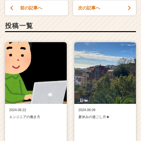
e
前の記事へ
次の記事へ
r
C
a
投稿一覧
r
e
e
r）
2024.08.22
2024.08.09
エンジニアの働き方
夏休みの過ごし方★