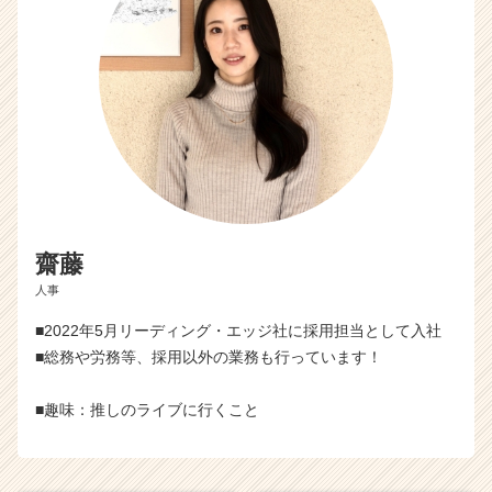
ス
カ
ウ
ト
が
届
く
就
活
サ
イ
齋藤
ト
チ
人事
ア
■2022年5月リーディング・エッジ社に採用担当として入社
キ
■総務や労務等、採用以外の業務も行っています！
ャ
リ
ア
■趣味：推しのライブに行くこと
（C
h
e