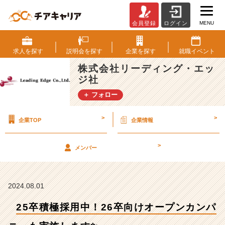
MENU
会員登録
ログイン
2
5
卒
求人を
探す
説明会を
探す
企業を
探す
就職
イベント
積
株式会社リーディング・エッ
極
ジ社
採
用
＋ フォロー
中！
2
>
>
企業TOP
企業情報
6
卒
向
>
メンバー
け
オ
ー
プ
2024.08.01
ン
25卒積極採用中！26卒向けオープンカンパ
カ
ン