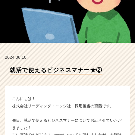
リ
ー
デ
ィ
ン
グ・
エ
ッ
ジ
2024.06.10
社
の
就活で使えるビジネスマナー★②
タ
イ
ム
ラ
イ
こんにちは！
ン】
株式会社リーディング・エッジ社 採用担当の齋藤です。
|
ベ
先日、就活で使えるビジネスマナーについてお話させていただ
ン
きました！
チ
ャ
主に電話でのビジネスマナーについてお話しましたが、今回は