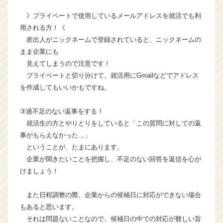
キ
》プライベートで使用しているメールアドレスを就活でも利
ャ
リ
用される方！《
ア
差出人がニックネームで登録されていると、ニックネームの
（C
まま企業にも
h
見えてしまうので注意です！
e
プライベートと切り分けて、就活用にGmailなどでアドレス
e
を作成してもいいかもですね。
r
C
a
③過不足のない返事をする！
r
就活生の方とやりとりをしていると「この質問に対しての返
e
事がもらえなかった…」
e
ということが、たまにあります。
r）
企業が聞きたいことを把握し、不足のない回答を返信を心が
けましょう！
また日程調整の際、企業からの候補日に対応ができない場合
もあると思います。
それは問題ないことなので、候補日の中での対応が難しい旨