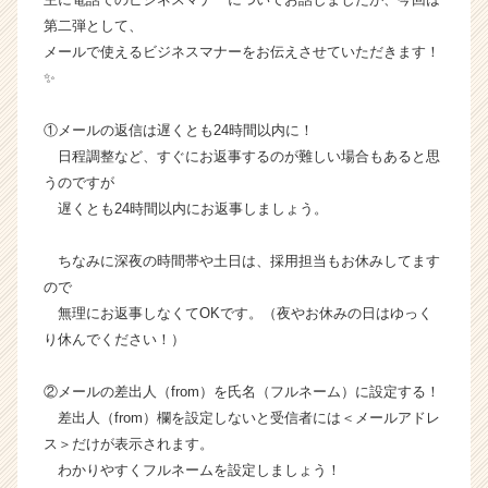
ー・
第二弾として、
成
メールで使えるビジネスマナーをお伝えさせていただきます！
長
✨
企
業
①メールの返信は遅くとも24時間以内に！
か
日程調整など、すぐにお返事するのが難しい場合もあると思
ら
ス
うのですが
カ
遅くとも24時間以内にお返事しましょう。
ウ
ト
ちなみに深夜の時間帯や土日は、採用担当もお休みしてます
が
ので
届
無理にお返事しなくてOKです。（夜やお休みの日はゆっく
く
り休んでください！）
就
活
サ
②メールの差出人（from）を氏名（フルネーム）に設定する！
イ
差出人（from）欄を設定しないと受信者には＜メールアドレ
ト
ス＞だけが表示されます。
チ
わかりやすくフルネームを設定しましょう！
ア