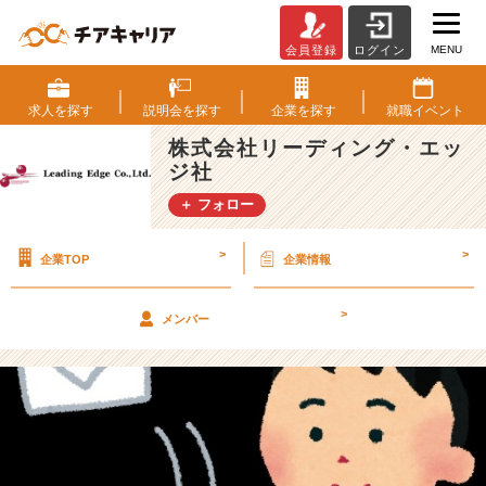
MENU
会員登録
ログイン
就
活
で
求人を
探す
説明会を
探す
企業を
探す
就職
イベント
使
株式会社リーディング・エッ
え
ジ社
る
ビ
＋ フォロー
ジ
ネ
>
>
企業TOP
企業情報
ス
マ
ナ
>
メンバー
ー
★
②
【株
式
会
社