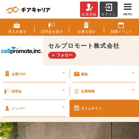
MENU
会員登録
ログイン
1
0
月
求人を
探す
説明会を
探す
企業を
探す
就職
イベント
オ
ン
セルプロモート株式会社
ラ
＋ フォロー
イ
ン
説
>
>
企業TOP
募集
明
会
＆
>
>
説明会
企業情報
座
談
>
会
メンバー
タイムライン
予
約
受
付