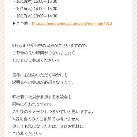
・10/10(木) 15:00～16:30
ト
・10/15(火) 14:00～15:30
チ
・10/17(木) 13:00～14:30
ア
キ
▶ご予約：
https://cheercareer.jp/company/seminar/4013
ャ
----------------------------------------------
リ
ア
9月もまだ受付中の日程がございますので、
（C
ご都合の良い時間がございましたら
h
ぜひぜひご参加ください☆
e
e
r
選考にお進みいただく場合にも
C
説明会への参加が必須となります。
a
r
弊社若手社員が参加する座談会も
e
同時に行われますので、
e
入社後のイメージもつきやすいと思いますよ♪
r）
※説明会のみのご参加でも構いません！
少しでも気になった方は、ぜひお気軽に
ご応募ください♪