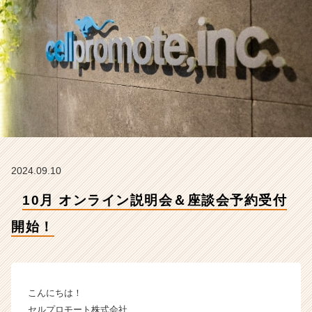
開
始！
【セ
ル
プ
ロ
モ
ー
ト
株
式
会
2024.09.10
社
の
10月 オンライン説明会＆座談会予約受付
タ
イ
開始！
ム
ラ
イ
ン】
こんにちは！
|
セルプロモート株式会社
ベ