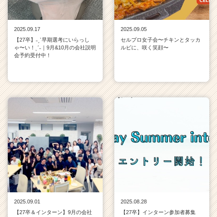
2025.09.17
2025.09.05
【27卒】˗ˏˋ早期選考にいらっし
セルプロ女子会〜チキンとタッカ
ゃ〜い！ˎˊ˗｜9月&10月の会社説明
ルビに、咲く笑顔〜
会予約受付中！
2025.09.01
2025.08.28
【27卒＆インターン】9月の会社
【27卒】インターン参加者募集