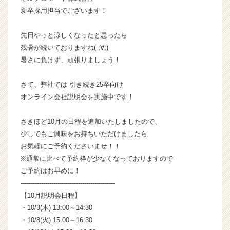
ン
新卒採用担当でございます！
チ
ャ
先日やっと涼しくなったと思ったら
ー・
残暑が続いておりますね( ;∀;)
成
暑さに負けず、頑張りましょう！
長
企
さて、弊社では 引き続き25卒向け
業
か
オンライン会社説明会を実施中です！
ら
ス
さきほど10月の日程を追加いたしましたので、
カ
少しでもご興味をお持ちいただけましたら
ウ
お気軽にご予約くださいませ！！
ト
※通常に比べて予約枠が少なくなっておりますので
が
ご予約はお早めに！
届
く
----------------------------------------------
就
【10月説明会日程】
活
・10/3(木) 13:00～14:30
サ
・10/8(火) 15:00～16:30
イ