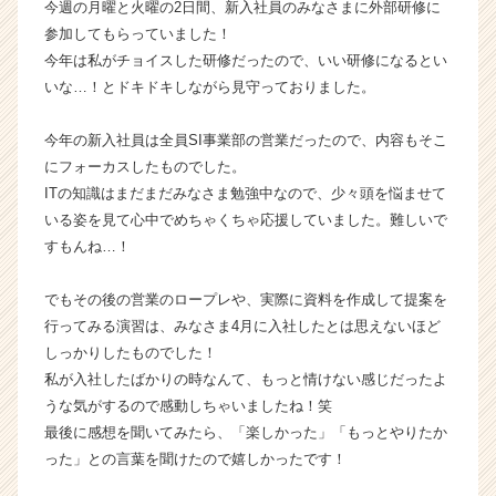
今週の月曜と火曜の2日間、新入社員のみなさまに外部研修に
ら
参加してもらっていました！
ス
今年は私がチョイスした研修だったので、いい研修になるとい
カ
いな…！とドキドキしながら見守っておりました。
ウ
ト
が
今年の新入社員は全員SI事業部の営業だったので、内容もそこ
届
にフォーカスしたものでした。
く
ITの知識はまだまだみなさま勉強中なので、少々頭を悩ませて
就
いる姿を見て心中でめちゃくちゃ応援していました。難しいで
活
すもんね…！
サ
イ
でもその後の営業のロープレや、実際に資料を作成して提案を
ト
チ
行ってみる演習は、みなさま4月に入社したとは思えないほど
ア
しっかりしたものでした！
キ
私が入社したばかりの時なんて、もっと情けない感じだったよ
ャ
うな気がするので感動しちゃいましたね！笑
リ
最後に感想を聞いてみたら、「楽しかった」「もっとやりたか
ア
った」との言葉を聞けたので嬉しかったです！
（C
h