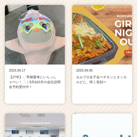
2025.09.17
2025.09.05
【27卒】˗ˏˋ早期選考にいらっし
セルプロ女子会〜チキンとタッカ
ゃ〜い！ˎˊ˗｜9月&10月の会社説明
ルビに、咲く笑顔〜
会予約受付中！