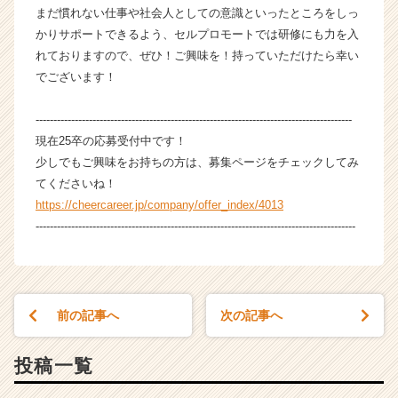
e
まだ慣れない仕事や社会人としての意識といったところをしっ
e
かりサポートできるよう、セルプロモートでは研修にも力を入
r
れておりますので、ぜひ！ご興味を！持っていただけたら幸い
C
でございます！
a
r
-----------------------------------------------------------------------------------------
e
現在25卒の応募受付中です！
e
r）
少しでもご興味をお持ちの方は、募集ページをチェックしてみ
てくださいね！
https://cheercareer.jp/company/offer_index/4013
------------------------------------------------------------------------------------------
前の記事へ
次の記事へ
投稿一覧