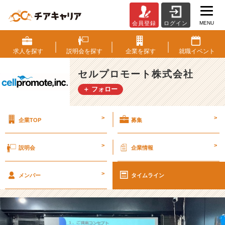
MENU
会員登録
ログイン
外
部
研
求人を
探す
説明会を
探す
企業を
探す
就職
イベント
修
の
セルプロモート株式会社
様
＋ フォロー
子
を
チ
>
>
企業TOP
募集
ラ
見
せ！
>
>
説明会
企業情報
【セ
ル
>
プ
メンバー
タイムライン
ロ
モ
ー
ト