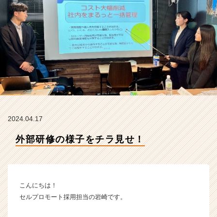
株
式
会
社
の
タ
イ
ム
ラ
イ
ン】
|
2024.04.17
ベ
ン
外部研修の様子をチラ見せ！
チ
ャ
ー・
成
こんにちは！
長
企
セルプロモート採用担当の岩崎です。
業
か