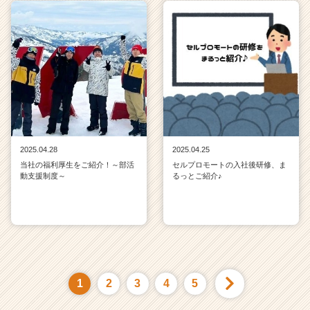
2025.04.28
2025.04.25
当社の福利厚生をご紹介！～部活
セルプロモートの入社後研修、ま
動支援制度～
るっとご紹介♪
1
2
3
4
5