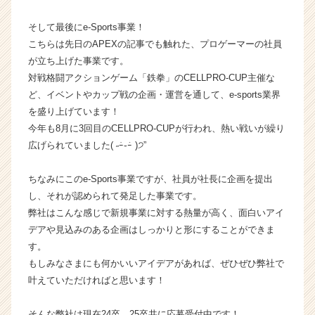
ア
キ
そして最後にe-Sports事業！
ャ
こちらは先日のAPEXの記事でも触れた、プロゲーマーの社員
リ
が立ち上げた事業です。
ア
対戦格闘アクションゲーム「鉄拳」のCELLPRO-CUP主催な
（C
ど、イベントやカップ戦の企画・運営を通して、e-sports業界
h
を盛り上げています！
e
e
今年も8月に3回目のCELLPRO-CUPが行われ、熱い戦いが繰り
r
広げられていました( ˶ｰ̀֊ｰ́ )੭”
C
a
ちなみにこのe-Sports事業ですが、社員が社長に企画を提出
r
し、それが認められて発足した事業です。
e
弊社はこんな感じで新規事業に対する熱量が高く、面白いアイ
e
デアや見込みのある企画はしっかりと形にすることができま
r）
す。
もしみなさまにも何かいいアイデアがあれば、ぜひぜひ弊社で
叶えていただければと思います！
そんな弊社は現在24卒、25卒共に応募受付中です！