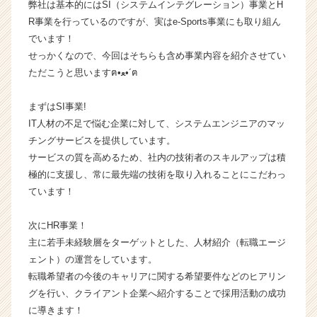
弊社は基本的にはSI（システムインテグレーション）事業とH
ャ
R事業を行っているのですが、実はe-Sports事業にも取り組ん
ー・
でいます！
成
せっかくなので、今回はそちらも含め事業内容を紹介させてい
長
ただこうと思いますฅ•ﻌ•´ฅ
企
業
か
まずはSI事業!
ら
IT人材の不足で悩む企業に対して、システムエンジニアのマッ
ス
チングサービスを提供しています。
カ
サービスの質を高めるため、社内の技術者のスキルアップは積
ウ
極的に支援し、常に最先端の技術を取り入れることにこだわっ
ト
ています！
が
届
く
次にHR事業！
就
主に若手未経験層をターゲットとした、人材紹介（転職エージ
活
ェント）の運営をしています。
サ
転職希望者の今後のキャリアに関する希望要件などのヒアリン
イ
グを行い、クライアント企業へ紹介することで採用活動の成功
ト
に導きます！
チ