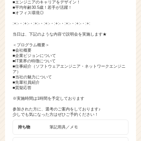
■エンジニアのキャリアをデザイン！
チ
■平均年齢30.5歳！若手が活躍！
ア
■オフィス環境◎
キ
:+:-・:+:-・:+:-・:+:-・:+:-・:+:-・:+:-・:+:
ャ
リ
当日は、下記のような内容で説明会を実施します★
ア
＜プログラム概要＞
（C
■会社概要
h
■企業ビジョンについて
e
■IT業界の特徴について
e
■仕事紹介（ソフトウェアエンジニア・ネットワークエンジニ
ア）
r
■当社の魅力について
C
■先輩社員紹介
a
■質疑応答
r
※実施時間は1時間を予定しております
e
e
参加された方に、選考のご案内をしております♪
r）
少しでも気になった方はぜひご予約ください！
持ち物
筆記用具／メモ