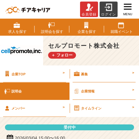
MENU
会員登録
ログイン
セ
ル
プ
求人を
探す
説明会を
探す
企業を
探す
就職
イベント
ロ
モ
セルプロモート株式会社
ー
＋ フォロー
ト
株
式
>
>
企業TOP
募集
会
社
の
>
説明会
企業情報
説
明
>
>
会
メンバー
タイムライン
詳
細
受付中
|
ベ
2026/03/04 15:00〜16:00