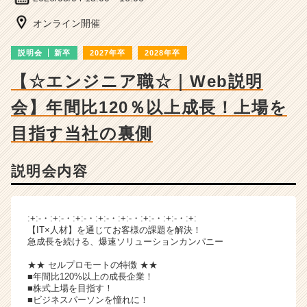
ン
チ
オンライン開催
ャ
ー・
説明会
新卒
2027年卒
2028年卒
成
長
【☆エンジニア職☆｜Web説明
企
会】年間比120％以上成長！上場を
業
か
目指す当社の裏側
ら
ス
カ
説明会内容
ウ
ト
が
:+:-・:+:-・:+:-・:+:-・:+:-・:+:-・:+:-・:+:
届
【IT×人材】を通じてお客様の課題を解決！
く
急成長を続ける、爆速ソリューションカンパニー
就
活
★★ セルプロモートの特徴 ★★
■年間比120%以上の成長企業！
サ
■株式上場を目指す！
イ
■ビジネスパーソンを憧れに！
ト