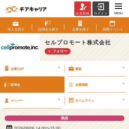
MENU
会員登録
ログイン
セ
ル
プ
求人を
探す
説明会を
探す
企業を
探す
就職
イベント
ロ
モ
セルプロモート株式会社
ー
＋ フォロー
ト
株
式
>
>
企業TOP
募集
会
社
の
>
説明会
企業情報
説
明
>
>
会
メンバー
タイムライン
詳
細
満席
|
ベ
2026/08/06 14:00〜15:00