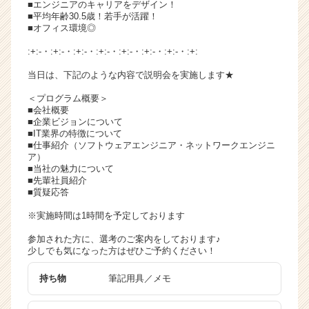
■エンジニアのキャリアをデザイン！
チ
■平均年齢30.5歳！若手が活躍！
ア
■オフィス環境◎
キ
:+:-・:+:-・:+:-・:+:-・:+:-・:+:-・:+:-・:+:
ャ
リ
当日は、下記のような内容で説明会を実施します★
ア
＜プログラム概要＞
（C
■会社概要
h
■企業ビジョンについて
e
■IT業界の特徴について
e
■仕事紹介（ソフトウェアエンジニア・ネットワークエンジニ
ア）
r
■当社の魅力について
C
■先輩社員紹介
a
■質疑応答
r
※実施時間は1時間を予定しております
e
e
参加された方に、選考のご案内をしております♪
r）
少しでも気になった方はぜひご予約ください！
持ち物
筆記用具／メモ