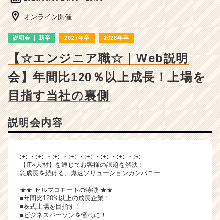
ン
チ
オンライン開催
ャ
ー・
説明会
新卒
2027年卒
2028年卒
成
長
【☆エンジニア職☆｜Web説明
企
会】年間比120％以上成長！上場を
業
か
目指す当社の裏側
ら
ス
カ
説明会内容
ウ
ト
が
:+:-・:+:-・:+:-・:+:-・:+:-・:+:-・:+:-・:+:
届
【IT×人材】を通じてお客様の課題を解決！
く
急成長を続ける、爆速ソリューションカンパニー
就
活
★★ セルプロモートの特徴 ★★
■年間比120%以上の成長企業！
サ
■株式上場を目指す！
イ
■ビジネスパーソンを憧れに！
ト