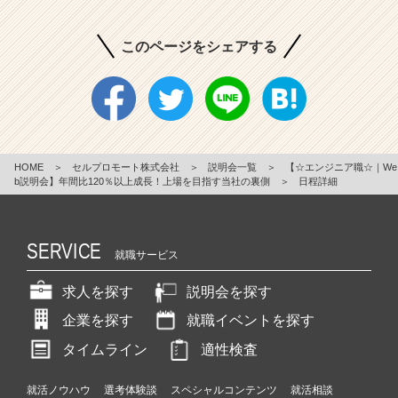
このページをシェアする
HOME
＞
セルプロモート株式会社
＞
説明会一覧
＞
【☆エンジニア職☆｜We
b説明会】年間比120％以上成長！上場を目指す当社の裏側
＞
日程詳細
SERVICE
就職サービス
求人を探す
説明会を探す
企業を探す
就職イベントを探す
タイムライン
適性検査
就活ノウハウ
選考体験談
スペシャルコンテンツ
就活相談