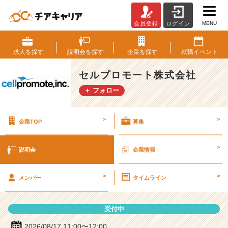
MENU
会員登録
ログイン
セ
ル
プ
求人を
探す
説明会を
探す
企業を
探す
就職
イベント
ロ
モ
セルプロモート株式会社
ー
＋ フォロー
ト
株
式
>
>
企業TOP
募集
会
社
の
>
説明会
企業情報
説
明
>
>
会
メンバー
タイムライン
詳
細
受付中
|
ベ
2026/08/17 11:00〜12:00