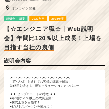
ン
チ
オンライン開催
ャ
ー・
説明会
新卒
2027年卒
2028年卒
成
長
【☆エンジニア職☆｜Web説明
企
会】年間比120％以上成長！上場を
業
か
目指す当社の裏側
ら
ス
カ
説明会内容
ウ
ト
が
:+:-・:+:-・:+:-・:+:-・:+:-・:+:-・:+:-・:+:
届
【IT×人材】を通じてお客様の課題を解決！
く
急成長を続ける、爆速ソリューションカンパニー
就
活
★★ セルプロモートの特徴 ★★
■年間比120%以上の成長企業！
サ
■株式上場を目指す！
イ
■ビジネスパーソンを憧れに！
ト