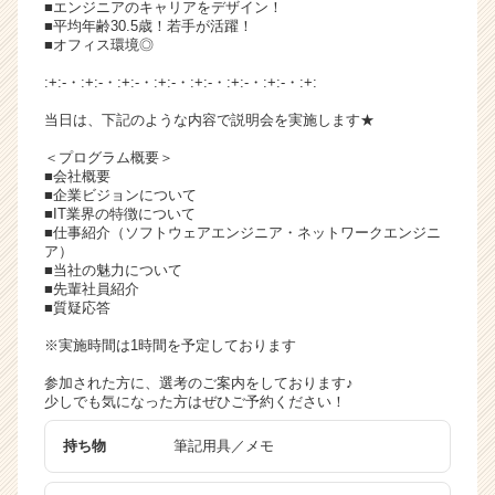
■エンジニアのキャリアをデザイン！
チ
■平均年齢30.5歳！若手が活躍！
ア
■オフィス環境◎
キ
:+:-・:+:-・:+:-・:+:-・:+:-・:+:-・:+:-・:+:
ャ
リ
当日は、下記のような内容で説明会を実施します★
ア
＜プログラム概要＞
（C
■会社概要
h
■企業ビジョンについて
e
■IT業界の特徴について
e
■仕事紹介（ソフトウェアエンジニア・ネットワークエンジニ
ア）
r
■当社の魅力について
C
■先輩社員紹介
a
■質疑応答
r
※実施時間は1時間を予定しております
e
e
参加された方に、選考のご案内をしております♪
r）
少しでも気になった方はぜひご予約ください！
持ち物
筆記用具／メモ