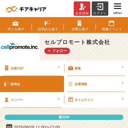
MENU
会員登録
ログイン
セ
ル
プ
求人を
探す
説明会を
探す
企業を
探す
就職
イベント
ロ
モ
セルプロモート株式会社
ー
＋ フォロー
ト
株
式
>
>
企業TOP
募集
会
社
の
>
説明会
企業情報
説
明
>
>
会
メンバー
タイムライン
詳
細
受付中
|
ベ
2025/08/28 11:00〜12:00