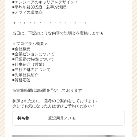
■エンジニアのキャリアをデザイン！
チ
■平均年齢30.5歳！若手が活躍！
ア
■オフィス環境◎
キ
:+:-・:+:-・:+:-・:+:-・:+:-・:+:-・:+:-・:+:
ャ
リ
当日は、下記のような内容で説明会を実施します★
ア
＜プログラム概要＞
（C
■会社概要
h
■企業ビジョンについて
e
■IT業界の特徴について
e
■仕事紹介（営業）
■当社の魅力について
r
■先輩社員紹介
C
■質疑応答
a
r
※実施時間は1時間を予定しております
e
参加された方に、選考のご案内をしております♪
e
少しでも気になった方はぜひご予約ください！
r）
持ち物
筆記用具／メモ