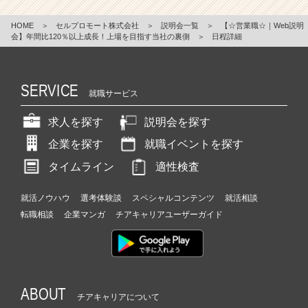
HOME
＞
セルプロモート株式会社
＞
説明会一覧
＞
【☆営業職☆｜Web説明
会】年間比120％以上成長！上場を目指す当社の裏側
＞
日程詳細
SERVICE
就職サービス
求人を探す
説明会を探す
企業を探す
就職イベントを探す
タイムライン
適性検査
就活ノウハウ
選考体験談
スペシャルコンテンツ
就活相談
転職相談
企業マンガ
チアキャリアユーザーガイド
ABOUT
チアキャリアについて