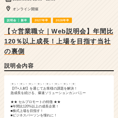
ン
チ
オンライン開催
ャ
ー・
説明会
新卒
2027年卒
2028年卒
成
長
【☆営業職☆｜Web説明会】年間比
企
120％以上成長！上場を目指す当社
業
か
の裏側
ら
ス
カ
説明会内容
ウ
ト
が
:+:-・:+:-・:+:-・:+:-・:+:-・:+:-・:+:-・:+:
届
【IT×人材】を通じてお客様の課題を解決！
く
急成長を続ける、爆速ソリューションカンパニー
就
活
★★ セルプロモートの特徴 ★★
■年間比120%以上の成長企業！
サ
■株式上場を目指す！
イ
■ビジネスパーソンを憧れに！
ト