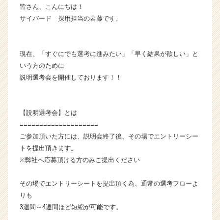
皆さん、こんにちは！
ー・
サイバード 採用担当の岩藤です。
成
長
企
業
現在、「すぐにでも選考に進みたい」「早く結果が欲しい」と
か
いう方のために
ら
説明選考会を開催しております！！
ス
カ
ウ
ト
【説明選考会】とは
が
====================
届
ご参加頂いた方には、説明会終了後、その場でエントリーシー
く
トを提出頂きます。
就
※弊社へ応募頂ける方のみご提出ください
活
サ
その場でエントリーシートを提出頂く為、通常の選考フローよ
イ
ト
りも
チ
3週間～4週間ほど短縮が可能です。
ア