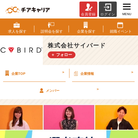
MENU
会員登録
ログイン
説
明
会
求人を
探す
説明会を
探す
企業を
探す
就職
イベント
後
に
株式会社サイバード
選
＋ フォロー
考！？
オ
ン
>
>
企業TOP
企業情報
ラ
イ
ン
>
メンバー
説
明
選
考
会
実
施