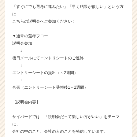
キ
「すぐにでも選考に進みたい」「早く結果が欲しい」という方
ャ
は
リ
こちらの説明会へご参加ください！
ア
（C
h
▼通常の選考フロー
e
説明会参加
e
↓
r
後日メールにてエントリシートのご連絡
C
↓
a
エントリーシートの提出（～2週間）
r
↓
e
e
合否（エントリーシート受領後1～2週間）
r）
【説明会内容】
====================
サイバードでは、「説明会だって楽しい方がいい」をテーマ
に、
会社の中のこと、会社の人のことを発信しています。