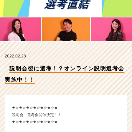
中！！
【株
式
会
社
サ
イ
バ
ー
2022.02.28
ド
の
説明会後に選考！？オンライン説明選考会
タ
イ
実施中！！
ム
ラ
イ
ン】
|
★☆★☆★☆★☆★☆★☆★
ベ
説明会＋選考会開催決定！！
ン
★☆★☆★☆★☆★☆★☆★
チ
ャ