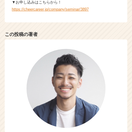
▼お申し込みはこちらから！
C
https://cheercareer.jp/company/seminar/3897
a
r
e
e
この投稿の著者
r）