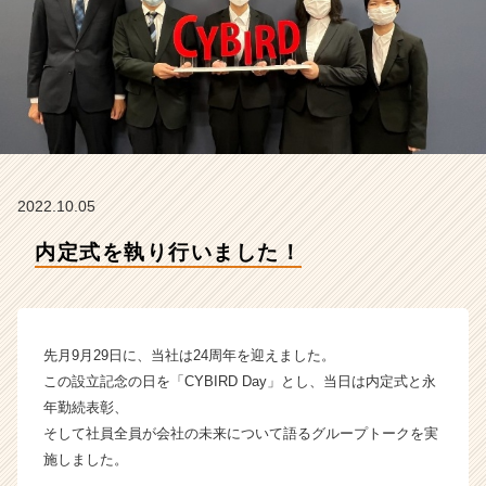
ド
の
タ
イ
ム
ラ
イ
ン】
|
2022.10.05
ベ
ン
内定式を執り行いました！
チ
ャ
ー・
成
長
先月9月29日に、当社は24周年を迎えました。
企
この設立記念の日を「CYBIRD Day」とし、当日は内定式と永
業
年勤続表彰、
か
そして社員全員が会社の未来について語るグループトークを実
ら
施しました。
ス
カ