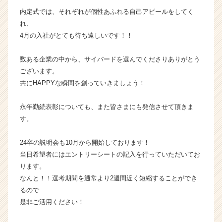
ウ
内定式では、それぞれが個性あふれる自己アピールをしてく
ト
れ、
が
4月の入社がとても待ち遠しいです！！
届
く
数ある企業の中から、サイバードを選んでくださりありがとう
就
ございます。
活
サ
共にHAPPYな瞬間を創っていきましょう！
イ
ト
永年勤続表彰についても、また皆さまにも発信させて頂きま
チ
す。
ア
キ
24卒の説明会も10月から開始しております！
ャ
当日希望者にはエントリーシートの記入を行っていただいてお
リ
ア
ります。
（C
なんと！！選考期間を通常より2週間近く短縮することができ
h
るので
e
是非ご活用ください！
e
r