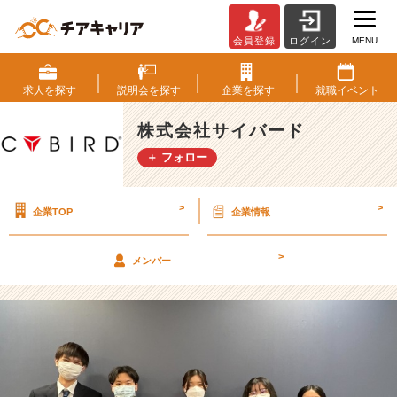
MENU
会員登録
ログイン
内
定
式
求人を
探す
説明会を
探す
企業を
探す
就職
イベント
を
執
株式会社サイバード
り
＋ フォロー
行
い
ま
>
>
企業TOP
企業情報
し
た！
【株
>
メンバー
式
会
社
サ
イ
バ
ー