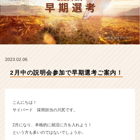
会
社
サ
イ
バ
ー
ド
の
タ
2023.02.06
イ
ム
2月中の説明会参加で早期選考ご案内！
ラ
イ
ン】
|
ベ
こんにちは！
ン
サイバード 採用担当の川尻です。
チ
ャ
2月になり、本格的に就活に力を入れよう！
ー・
という方も多いのではないでしょうか。
成
長