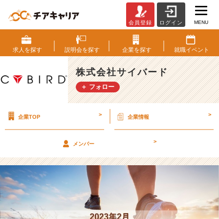
MENU
会員登録
ログイン
2
月
中
求人を
探す
説明会を
探す
企業を
探す
就職
イベント
の
説
株式会社サイバード
明
＋ フォロー
会
参
加
>
>
企業TOP
企業情報
で
早
期
>
メンバー
選
考
ご
案
内！
【株
式