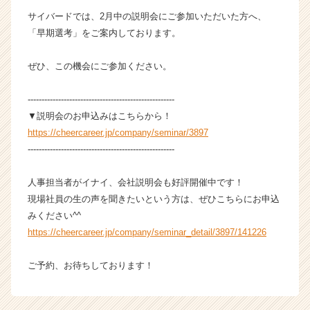
企
サイバードでは、2月中の説明会にご参加いただいた方へ、
業
「早期選考」をご案内しております。
か
ら
ぜひ、この機会にご参加ください。
ス
カ
-----------------------------------------------------
ウ
ト
▼説明会のお申込みはこちらから！
が
https://cheercareer.jp/company/seminar/3897
届
-----------------------------------------------------
く
就
人事担当者がイナイ、会社説明会も好評開催中です！
活
現場社員の生の声を聞きたいという方は、ぜひこちらにお申込
サ
みください^^
イ
ト
https://cheercareer.jp/company/seminar_detail/3897/141226
チ
ア
ご予約、お待ちしております！
キ
ャ
リ