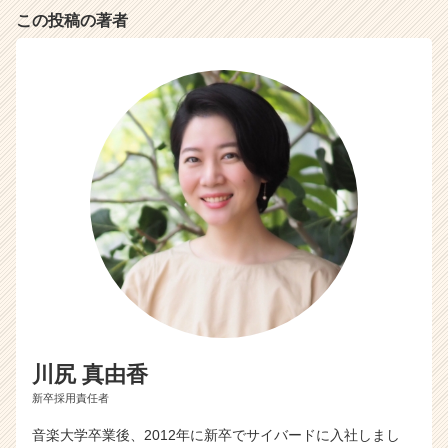
ア
この投稿の著者
（C
h
e
e
r
C
a
r
e
e
r）
川尻 真由香
新卒採用責任者
音楽大学卒業後、2012年に新卒でサイバードに入社しまし