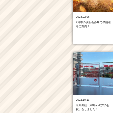
|
ベ
ン
2023.02.06
チ
2月中の説明会参加で早期選
ャ
考ご案内！
ー・
成
長
企
業
か
ら
ス
カ
ウ
ト
が
届
く
2022.10.13
就
永年勤続（20年）の方のお
活
祝いをしました！