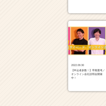
サ
イ
ト
チ
ア
キ
ャ
リ
ア
（C
h
e
e
r
2022.09.30
C
【申込者多数！】早期選考／
オンライン会社説明会開催
a
中！
r
e
e
r）