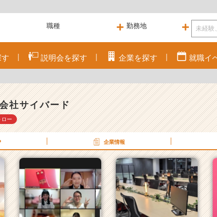
探す
説明会を
探す
企業を
探す
就職
イ
会社サイバード
ォロー
P
企業情報