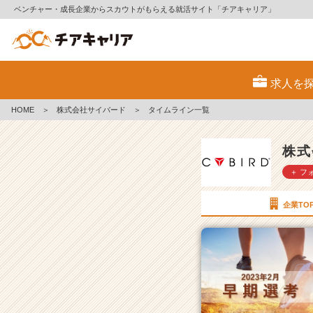
ベンチャー・成長企業からスカウトがもらえる就活サイト「チアキャリア」
株
式
求人を
会
社
HOME
＞
株式会社サイバード
＞
タイムライン一覧
サ
イ
バ
株式
ー
＋ フ
ド
の
タ
企業TO
イ
ム
ラ
イ
ン
一
覧