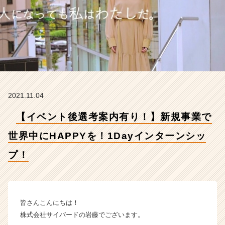
に
H
A
P
P
Y
を！
1
D
2021.11.04
a
y
【イベント後選考案内有り！】新規事業で
イ
ン
世界中にHAPPYを！1Dayインターンシッ
タ
ー
プ！
ン
シ
ッ
プ！
皆さんこんにちは！
【株
式
株式会社サイバードの岩藤でございます。
会