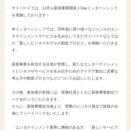
社
サイバードでは、11月も新規事業開発１Dayインターンシップ
サ
を実施しております！
イ
バ
本インターンシップでは、20年超に渡り様々なジャンルのエン
ー
タテインメントサービスを生み出してきたサイバードならでは
ド
の
の「新しいビジネスモデルの創造プロセス」を体験いただきま
タ
す。
イ
ム
新規事業を担当する社員が登壇し、新たなエンターテインメン
ラ
トビジネスやサービスを生み出すためのアイデア創出に必要な
イ
考え方や創造プロセスなどについてお話しいたします。
ン】
|
ベ
その後、参加者の皆様には、現場社員とともに新規事業創出ワ
ン
ークを行っていただきます。
チ
さらに、新規事業担当者より、実際のビジネス視点で皆様の企
ャ
画にフィードバックをいたします。
ー・
成
「エンタテインメント業界に興味のある方」「新しいサービス
長