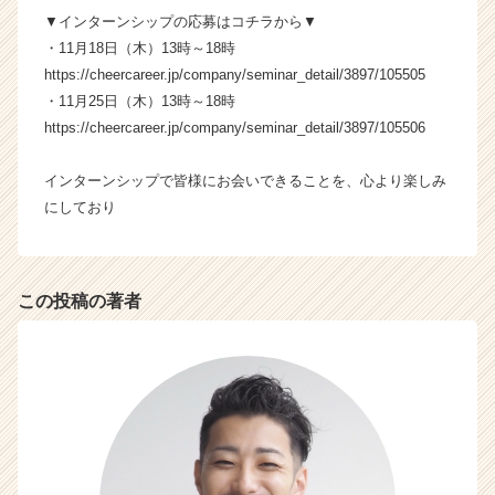
ア
▼インターンシップの応募はコチラから▼
（C
・11月18日（木）13時～18時
h
https://cheercareer.jp/company/seminar_detail/3897/105505
e
e
・11月25日（木）13時～18時
r
https://cheercareer.jp/company/seminar_detail/3897/105506
C
a
インターンシップで皆様にお会いできることを、心より楽しみ
r
にしており
e
e
r）
この投稿の著者