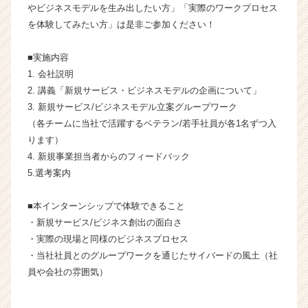
やビジネスモデルを生み出したい方」「実際のワークプロセス
企
業
を体験してみたい方」は是非ご参加ください！
か
ら
■実施内容
ス
1. 会社説明
カ
2. 講義「新規サービス・ビジネスモデルの企画について」
ウ
3. 新規サービス/ビジネスモデル立案グループワーク
ト
（各チームに当社で活躍するベテラン/若手社員が各1名ずつ入
が
届
ります）
く
4. 新規事業担当者からのフィードバック
就
5.選考案内
活
サ
■本インターンシップで体験できること
イ
・新規サービス/ビジネス創出の面白さ
ト
・実際の現場と同様のビジネスプロセス
チ
ア
・当社社員とのグループワークを通じたサイバードの風土（社
キ
員や会社の雰囲気）
ャ
リ