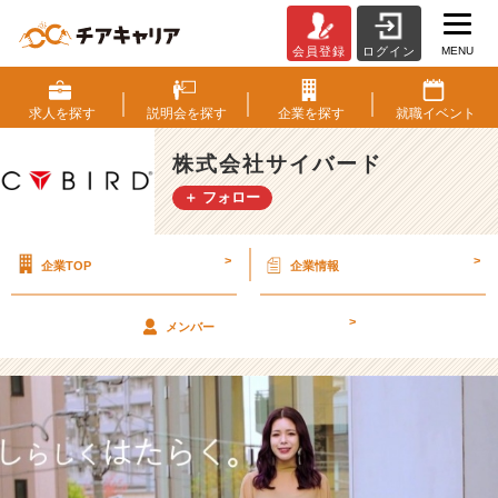
MENU
会員登録
ログイン
【イ
ベ
ン
求人を
探す
説明会を
探す
企業を
探す
就職
イベント
ト
後
株式会社サイバード
選
＋ フォロー
考
案
内
>
>
企業TOP
企業情報
有
り！】
新
>
メンバー
規
事
業
で
世
界
中