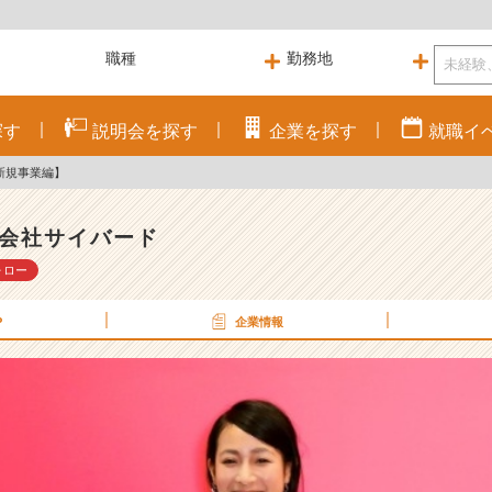
探す
説明会を
探す
企業を
探す
就職
イ
新規事業編】
会社サイバード
ォロー
P
企業情報