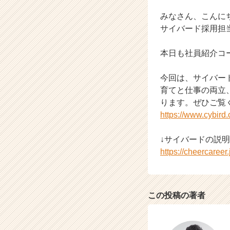
業
か
みなさん、こんに
ら
サイバード採用担
ス
カ
本日も社員紹介コ
ウ
ト
今回は、サイバー
が
届
育てと仕事の両立
く
ります。ぜひご覧
就
https://www.cybird.
活
サ
↓サイバードの説明
イ
https://cheercaree
ト
チ
ア
キ
この投稿の著者
ャ
リ
ア
（C