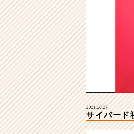
サ
イ
バ
ー
ド
の
タ
イ
ム
ラ
イ
ン】
|
ベ
ン
チ
ャ
2021.10.27
ー・
サイバード
成
長
企