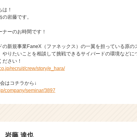
ちは！
当の岩藤です。
ーナーのお時間です！
ドの新規事業FaneX（ファネックス）の一翼を担っている原の
、やりたいことを相談して挑戦できるサイバードの環境などに
ください！
co.jp/recruit/crew/story/e_hara/
会はコチラから↓
r.jp/company/seminar/3897
岩藤 達也