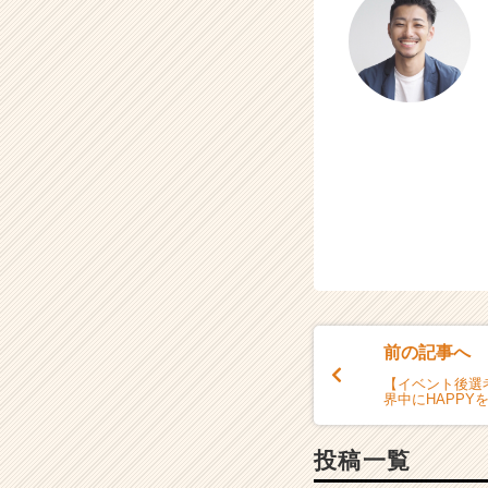
h
e
e
r
C
a
r
e
e
r）
前の記事へ
【イベント後選
界中にHAPPY
投稿一覧