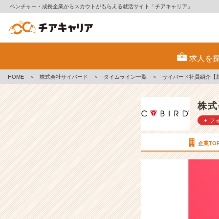
ベンチャー・成長企業からスカウトがもらえる就活サイト「チアキャリア」
サ
イ
求人を
バ
ー
HOME
＞
株式会社サイバード
＞
タイムライン一覧
＞
サイバード社員紹介【
ド
社
員
株式
紹
＋ フ
介
【新
規
企業TO
事
業
編】
【株
式
会
社