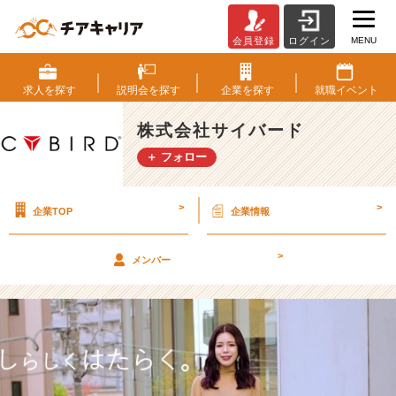
MENU
会員登録
ログイン
【イ
ベ
ン
求人を
探す
説明会を
探す
企業を
探す
就職
イベント
ト
後
株式会社サイバード
選
＋ フォロー
考
案
内
>
>
企業TOP
企業情報
有
り！】
新
>
メンバー
規
事
業
で
世
界
中