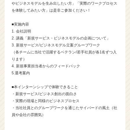
やビジネスモデルを生み出したい方」「実際のワークプロセス
企
業
を体験してみたい方」は是非ご参加ください！
か
ら
■実施内容
ス
1. 会社説明
カ
2. 講義「新規サービス・ビジネスモデルの企画について」
ウ
3. 新規サービス/ビジネスモデル立案グループワーク
ト
（各チームに当社で活躍するベテラン/若手社員が各1名ずつ入
が
届
ります）
く
4. 新規事業担当者からのフィードバック
就
5.選考案内
活
サ
■本インターンシップで体験できること
イ
・新規サービス/ビジネス創出の面白さ
ト
・実際の現場と同様のビジネスプロセス
チ
ア
・当社社員とのグループワークを通じたサイバードの風土（社
キ
員や会社の雰囲気）
ャ
リ