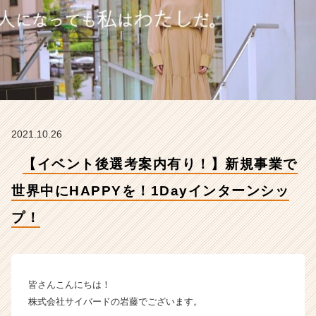
に
H
A
P
P
Y
を！
1
D
2021.10.26
a
y
【イベント後選考案内有り！】新規事業で
イ
ン
世界中にHAPPYを！1Dayインターンシッ
タ
ー
プ！
ン
シ
ッ
プ！
皆さんこんにちは！
【株
式
株式会社サイバードの岩藤でございます。
会