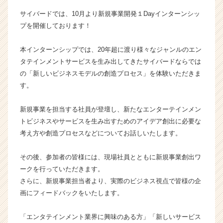
社
サイバードでは、10月より新規事業開発１Dayインターンシッ
サ
プを開催しております！
イ
バ
本インターンシップでは、20年超に渡り様々なジャンルのエン
ー
タテインメントサービスを生み出してきたサイバードならでは
ド
の
の「新しいビジネスモデルの創造プロセス」を体験いただきま
タ
す。
イ
ム
新規事業を担当する社員が登壇し、新たなエンターテインメン
ラ
トビジネスやサービスを生み出すためのアイデア創出に必要な
イ
考え方や創造プロセスなどについてお話しいたします。
ン】
|
ベ
その後、参加者の皆様には、現場社員とともに新規事業創出ワ
ン
ークを行っていただきます。
チ
さらに、新規事業担当者より、実際のビジネス視点で皆様の企
ャ
画にフィードバックをいたします。
ー・
成
「エンタテインメント業界に興味のある方」「新しいサービス
長