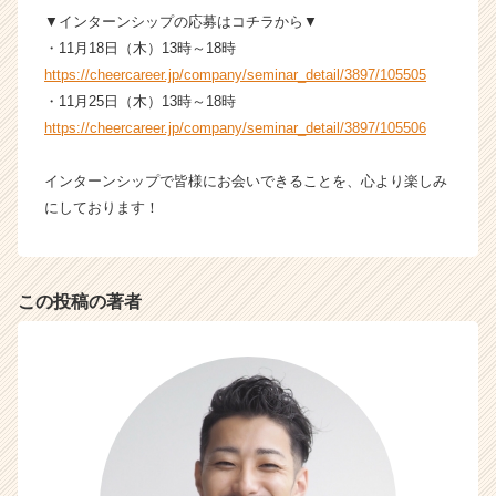
ア
▼インターンシップの応募はコチラから▼
（C
・11月18日（木）13時～18時
h
https://cheercareer.jp/company/seminar_detail/3897/105505
e
e
・11月25日（木）13時～18時
r
https://cheercareer.jp/company/seminar_detail/3897/105506
C
a
インターンシップで皆様にお会いできることを、心より楽しみ
r
にしております！
e
e
r）
この投稿の著者