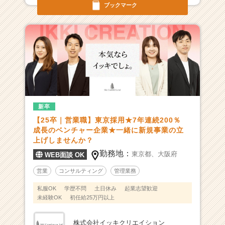
ブックマーク
新卒
【25卒｜営業職】東京採用★7年連続200％
成長のベンチャー企業★一緒に新規事業の立
上げしませんか？
勤務地：
東京都、
大阪府
WEB面談 OK
営業
コンサルティング
管理業務
私服OK
学歴不問
土日休み
起業志望歓迎
未経験OK
初任給25万円以上
株式会社イッキクリエイション