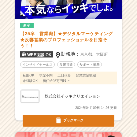
チ
ャ
ー・
成
新卒
長
【25卒｜営業職】★デジタルマーケティング
企
★反響営業のプロフェッショナルを目指そ
業
う！！
か
勤務地：
東京都、
大阪府
WEB面談 OK
ら
ス
インサイドセールス
反響営業
サポート業務
カ
ウ
私服OK
学歴不問
土日休み
起業志望歓迎
ト
未経験OK
初任給25万円以上
が
届
株式会社イッキクリエイション
く
就
2024年04月09日 14:26 更新
活
サ
ブックマーク
イ
ト