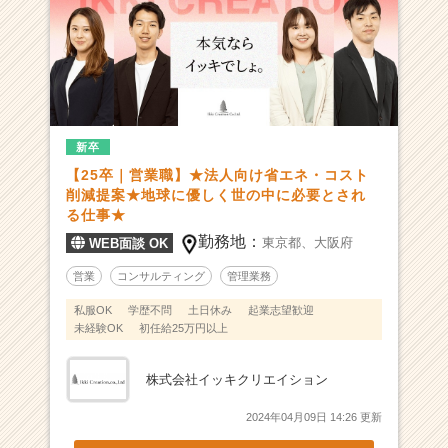
チ
ア
キ
ャ
リ
ア
（C
新卒
h
e
【25卒｜営業職】★法人向け省エネ・コスト
e
削減提案★地球に優しく世の中に必要とされ
る仕事★
r
C
勤務地：
東京都、
大阪府
WEB面談 OK
a
営業
コンサルティング
管理業務
r
e
私服OK
学歴不問
土日休み
起業志望歓迎
e
未経験OK
初任給25万円以上
r）
株式会社イッキクリエイション
2024年04月09日 14:26 更新