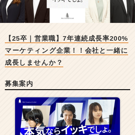
-
【2
5
卒
｜
営
【25卒｜営業職】7年連続成長率200%
業
職】
マーケティング企業！！会社と一緒に
7
年
成長しませんか？
連
続
成
募集案内
長
率
2
0
0%
マ
ー
ケ
テ