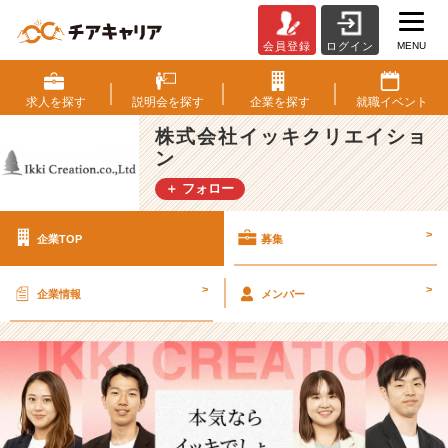
MENU
会員登録
ログイン
株
式
会
求人を
探す
説明会を
探す
企業を
探す
就職
イベント
社
株式会社イッキクリエイショ
イ
ン
ッ
キ
＋ フォロー
ク
リ
>
企業TOP
募集
エ
イ
シ
>
>
企業情報
メンバー
ョ
ン
の
採
用/
求
人