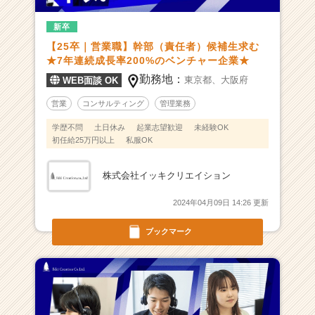
ィ
新卒
ン
グ
【25卒｜営業職】幹部（責任者）候補生求む
企
★7年連続成長率200%のベンチャー企業★
業！！
勤務地：
東京都、
大阪府
WEB面談 OK
会
社
営業
コンサルティング
管理業務
と
学歴不問
土日休み
起業志望歓迎
未経験OK
一
初任給25万円以上
私服OK
緒
に
成
株式会社イッキクリエイション
長
2024年04月09日 14:26 更新
し
ま
ブックマーク
せ
ん
か？
|
ベ
ン