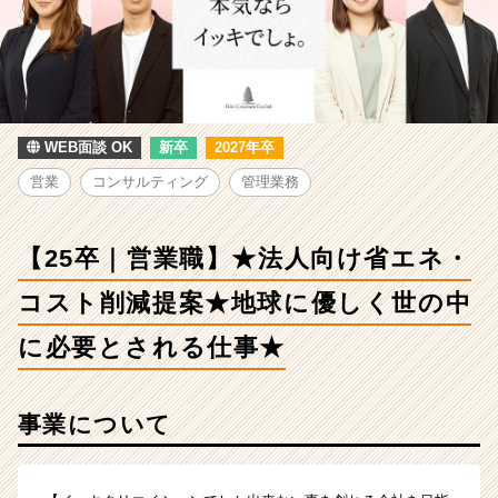
-
【25
卒
｜
営
業
職】
WEB面談 OK
新卒
2027年卒
★
営業
コンサルティング
管理業務
法
人
向
【25卒｜営業職】★法人向け省エネ・
け
省
コスト削減提案★地球に優しく世の中
エ
ネ・
に必要とされる仕事★
コ
ス
ト
事業について
削
減
提
案