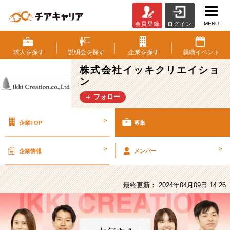
MENU
会員登録
ログイン
株
式
会
求人を
探す
説明会を
探す
企業を
探す
就職
イベント
社
株式会社イッキクリエイショ
イ
ン
ッ
キ
＋ フォロー
ク
リ
>
企業TOP
募集
エ
イ
シ
>
>
企業情報
メンバー
ョ
ン
の
最終更新： 2024年04月09日 14:26
採
用/
求
人