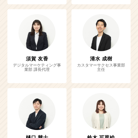
須賀 友香
清水 成樹
デジタルマーケティング事
カスタマーサクセス事業部
業部 課長代理
主任
樋口 彗士
鈴木 可菜絵