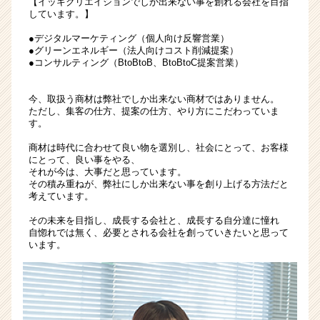
【イッキクリエイションでしか出来ない事を創れる会社を目指
★
しています。】
地
●デジタルマーケティング（個人向け反響営業）
球
●グリーンエネルギー（法人向けコスト削減提案）
に
●コンサルティング（BtoBtoB、BtoBtoC提案営業）
優
し
今、取扱う商材は弊社でしか出来ない商材ではありません。
く
ただし、集客の仕方、提案の仕方、やり方にこだわっていま
世
す。
の
商材は時代に合わせて良い物を選別し、社会にとって、お客様
中
にとって、良い事をやる、
に
それが今は、大事だと思っています。
必
その積み重ねが、弊社にしか出来ない事を創り上げる方法だと
要
考えています。
と
その未来を目指し、成長する会社と、成長する自分達に憧れ
さ
自惚れでは無く、必要とされる会社を創っていきたいと思って
れ
います。
る
仕
事
★
|