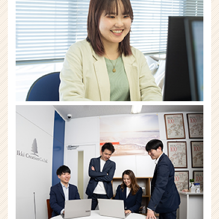
ベ
ン
チ
ャ
ー・
成
長
企
業
か
ら
ス
カ
ウ
ト
が
届
く
就
活
サ