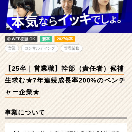
-
【25
卒
｜
営
業
職】
WEB面談 OK
新卒
2027年卒
幹
営業
コンサルティング
管理業務
部
（責
任
【25卒｜営業職】幹部（責任者）候補
者）
候
生求む★7年連続成長率200%のベンチ
補
生
ャー企業★
求
む
★7
事業について
年
連
続
成