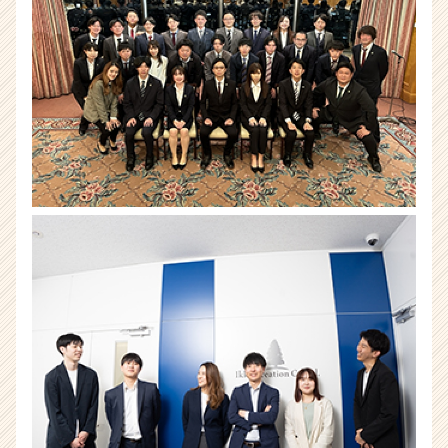
業
か
ら
ス
カ
ウ
ト
が
届
く
就
活
サ
イ
ト
チ
ア
キ
ャ
リ
ア