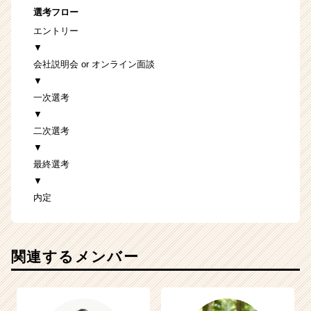
選考フロー
エントリー
▼
会社説明会 or オンライン面談
▼
一次選考
▼
二次選考
▼
最終選考
▼
内定
関連するメンバー