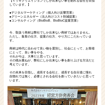
【イッキクリエイションでしか出来ない事を創れる会社を目指
長
しています。】
率
●デジタルマーケティング（個人向け反響営業）
200%
●グリーンエネルギー（法人向けコスト削減提案）
の
●コンサルティング（BtoBtoB、BtoBtoC提案営業）
ベ
ン
今、取扱う商材は弊社でしか出来ない商材ではありません。
チ
ただし、集客の仕方、提案の仕方、やり方にこだわっていま
ャ
す。
ー
商材は時代に合わせて良い物を選別し、社会にとって、お客様
企
にとって、良い事をやる、
業
それが今は、大事だと思っています。
★
その積み重ねが、弊社にしか出来ない事を創り上げる方法だと
|
考えています。
ベ
その未来を目指し、成長する会社と、成長する自分達に憧れ
ン
自惚れでは無く、必要とされる会社を創っていきたいと思って
チ
います。
ャ
ー・
成
長
企