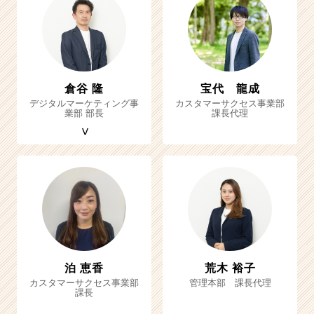
倉谷 隆
宝代 龍成
デジタルマーケティング事
カスタマーサクセス事業部
業部 部長
課長代理
泊 恵香
荒木 裕子
カスタマーサクセス事業部
管理本部 課長代理
課長