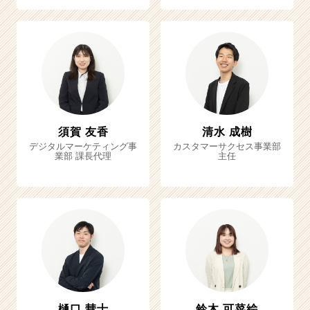
須賀 友香
清水 成樹
デジタルマーケティング事
カスタマーサクセス事業部
業部 課長代理
主任
樋口 彗士
鈴木 可菜絵