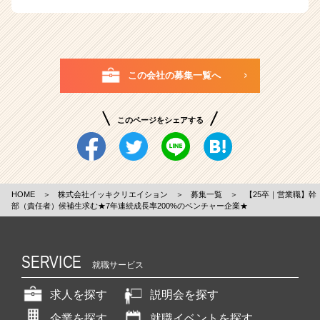
この会社の募集一覧へ
このページをシェアする
HOME
＞
株式会社イッキクリエイション
＞
募集一覧
＞
【25卒｜営業職】幹
部（責任者）候補生求む★7年連続成長率200%のベンチャー企業★
SERVICE
就職サービス
求人を探す
説明会を探す
企業を探す
就職イベントを探す