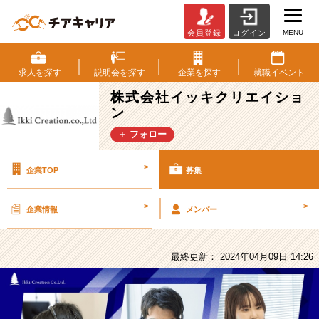
MENU
会員登録
ログイン
株
式
会
求人を
探す
説明会を
探す
企業を
探す
就職
イベント
社
株式会社イッキクリエイショ
イ
ン
ッ
キ
＋ フォロー
ク
リ
>
企業TOP
募集
エ
イ
シ
>
>
企業情報
メンバー
ョ
ン
の
最終更新： 2024年04月09日 14:26
採
用/
求
人