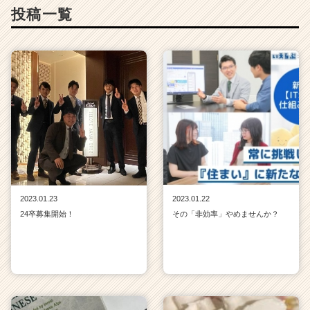
ア
投稿一覧
（C
h
e
e
r
C
a
r
e
e
r）
2023.01.23
2023.01.22
24卒募集開始！
その「非効率」やめませんか？