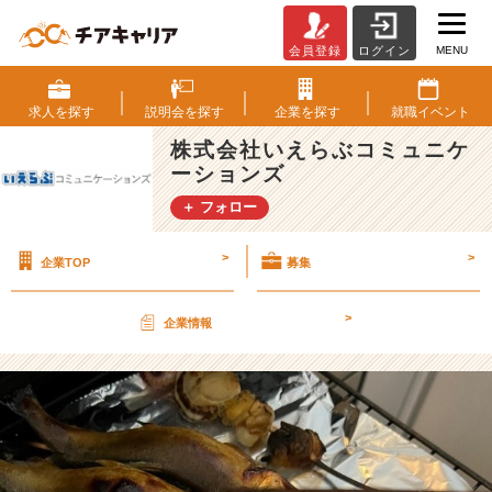
MENU
会員登録
ログイン
G
W
体
求人を
探す
説明会を
探す
企業を
探す
就職
イベント
験
株式会社いえらぶコミュニケ
記
ーションズ
第
三
＋ フォロー
弾！！
【株
>
>
企業TOP
募集
式
会
社
>
企業情報
い
え
ら
ぶ
コ
ミ
ュ