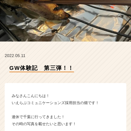
ニ
ケ
ー
シ
ョ
ン
ズ
の
タ
2022.05.11
イ
ム
GW体験記 第三弾！！
ラ
イ
ン】
|
ベ
みなさんこんにちは！
ン
いえらぶコミュニケーションズ採用担当の畑です！
チ
ャ
連休で千葉に行ってきました！
ー・
その時の写真を載せたいと思います！
成
長