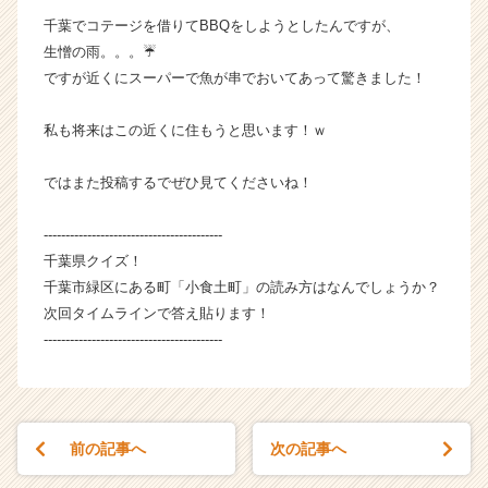
企
千葉でコテージを借りてBBQをしようとしたんですが、
業
生憎の雨。。。☔
か
ですが近くにスーパーで魚が串でおいてあって驚きました！
ら
ス
私も将来はこの近くに住もうと思います！ｗ
カ
ウ
ト
ではまた投稿するでぜひ見てくださいね！
が
届
-----------------------------------------
く
千葉県クイズ！
就
千葉市緑区にある町「小食土町」の読み方はなんでしょうか？
活
次回タイムラインで答え貼ります！
サ
-----------------------------------------
イ
ト
チ
ア
キ
前の記事へ
次の記事へ
ャ
リ