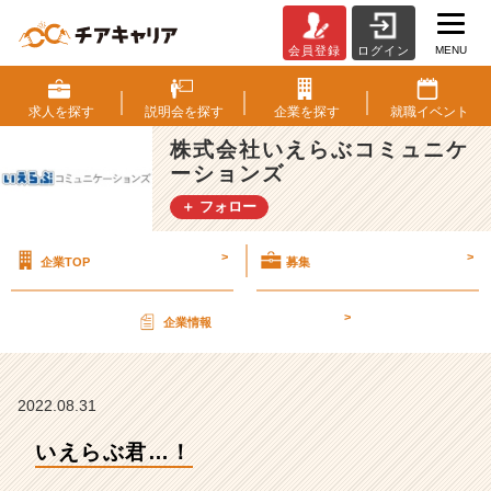
MENU
会員登録
ログイン
い
え
ら
求人を
探す
説明会を
探す
企業を
探す
就職
イベント
ぶ
株式会社いえらぶコミュニケ
君…！
ーションズ
【株
式
＋ フォロー
会
社
>
>
企業TOP
募集
い
え
ら
>
企業情報
ぶ
コ
ミ
ュ
2022.08.31
ニ
いえらぶ君…！
ケ
ー