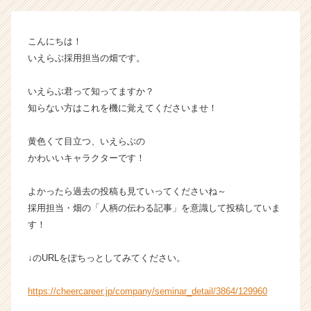
シ
ョ
ン
こんにちは！
ズ
いえらぶ採用担当の畑です。
の
タ
イ
いえらぶ君って知ってますか？
ム
知らない方はこれを機に覚えてくださいませ！
ラ
イ
黄色くて目立つ、いえらぶの
ン】
かわいいキャラクターです！
|
ベ
よかったら過去の投稿も見ていってくださいね～
ン
チ
採用担当・畑の「人柄の伝わる記事」を意識して投稿していま
ャ
す！
ー・
成
↓のURLをぽちっとしてみてください。
長
企
https://cheercareer.jp/company/seminar_detail/3864/129960
業
か