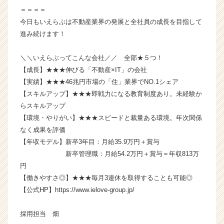
ら
＝＝＝＝
ス
今日もいえらぶは不動産業界の発展と全社員の成長を目指して
カ
進み続けます！
ウ
ト
＼＼いえらぶってこんな会社／／ 全部★５つ！
が
【成長】★★★伸びる「不動産×IT」の会社
届
【実績】★★★46兆円市場の「住」業界でNO.1シェア
く
就
【スキルアップ】★★★即戦力になる教育制度あり。未経験か
活
らスキルアップ
サ
【環境・やりがい】★★★スピードと裁量ある環境。年次関係
イ
なく成果を評価
ト
【年収モデル】新卒3年目：月給35.9万円＋賞与
チ
新卒管理職：月給54.2万円＋賞与＝年収813万
ア
円
キ
ャ
【働きやすさ◎】★★★毎月3連休を取得することも可能◎
リ
【公式HP】https://www.ielove-group.jp/
ア
（C
採用担当 畑
h