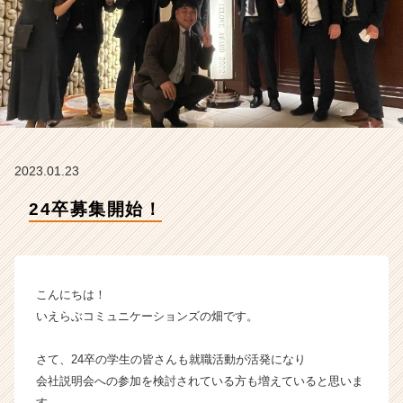
ケ
ー
シ
ョ
ン
ズ
の
タ
イ
2023.01.23
ム
ラ
24卒募集開始！
イ
ン】
|
ベ
ン
こんにちは！
チ
いえらぶコミュニケーションズの畑です。
ャ
ー・
さて、24卒の学生の皆さんも就職活動が活発になり
成
会社説明会への参加を検討されている方も増えていると思いま
長
企
す。