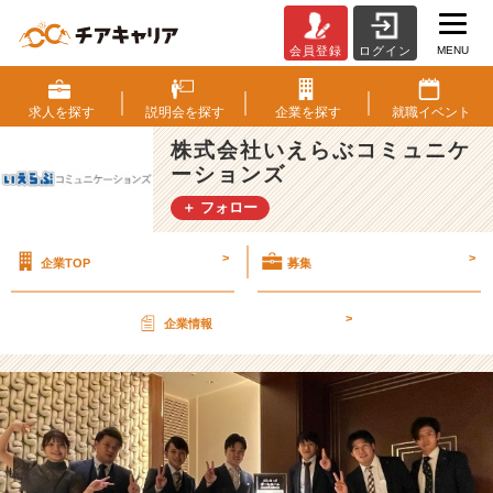
MENU
会員登録
ログイン
2
4
卒
求人を
探す
説明会を
探す
企業を
探す
就職
イベント
募
株式会社いえらぶコミュニケ
集
ーションズ
開
始！
＋ フォロー
【株
式
>
>
企業TOP
募集
会
社
い
>
企業情報
え
ら
ぶ
コ
ミ
ュ
ニ