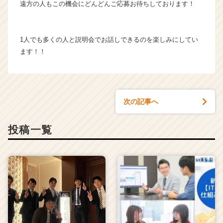
遠方の人もこの機会にどんどんご応募お待ちしております！
（C
h
e
e
1人でも多くの人と説明会でお話しできるのを楽しみにしてい
r
ます！！
C
a
r
e
e
次の記事へ
r）
投稿一覧