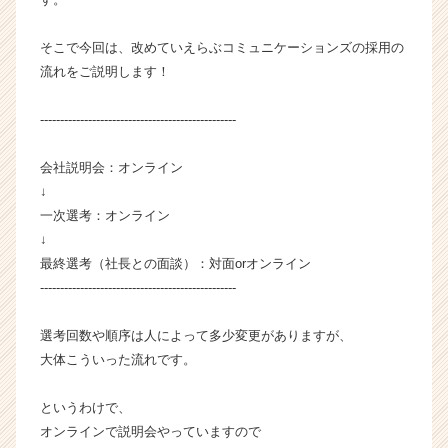
業
か
そこで今回は、改めていえらぶコミュニケーションズの採用の
ら
流れをご説明します！
ス
カ
-------------------------------------------------
ウ
ト
が
会社説明会：オンライン
届
↓
く
一次選考：オンライン
就
↓
活
最終選考（社長との面談）：対面orオンライン
サ
-------------------------------------------------
イ
ト
チ
選考回数や順序は人によって多少変更がありますが、
ア
大体こういった流れです。
キ
ャ
というわけで、
リ
オンラインで説明会やっていますので
ア