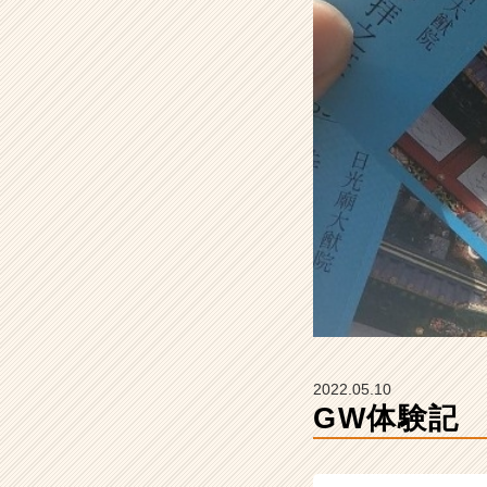
ュ
ニ
ケ
ー
シ
ョ
ン
ズ
の
タ
イ
ム
ラ
イ
ン】
|
ベ
2022.05.10
ン
GW体験記
チ
ャ
ー・