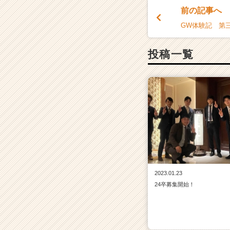
リ
前の記事へ
ア
GW体験記 第
（C
h
投稿一覧
e
e
r
C
a
r
e
e
r）
2023.01.23
24卒募集開始！