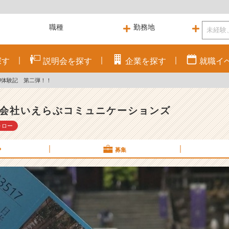
探す
説明会を
探す
企業を
探す
就職
イ
W体験記 第二弾！！
会社いえらぶコミュニケーションズ
ォロー
P
募集