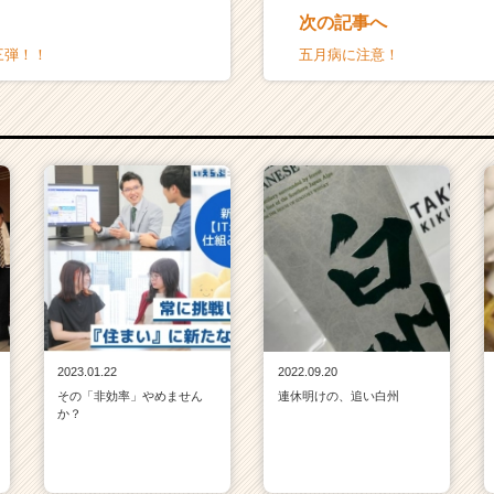
次の記事へ
三弾！！
五月病に注意！
2023.01.22
2022.09.20
その「非効率」やめません
連休明けの、追い白州
か？