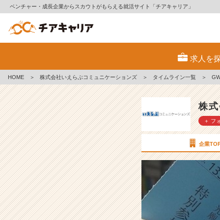
ベンチャー・成長企業からスカウトがもらえる就活サイト「チアキャリア」
G
W
求人を
体
験
HOME
＞
株式会社いえらぶコミュニケーションズ
＞
タイムライン一覧
＞
G
記
第
二
株式
弾！！
＋ フ
【株
式
会
企業TO
社
い
え
ら
ぶ
コ
ミ