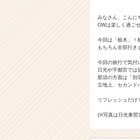
成
長
企
みなさん、こんに
業
GWは楽しく過ご
か
ら
今回は「栃木」！
ス
もちろん全部行き
カ
ウ
ト
今回の旅行で気付
が
日光や宇都宮では
届
那須の方面は「別
く
立地上、セカンド
就
活
リフレッシュだけ
サ
イ
ト
(※写真は日光東
チ
ア
キ
ャ